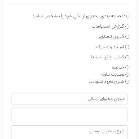
ابتدا دسته بندی محتوای ارسالی خود را مشخص نمایید
گـزارش اشـتباهات
گـالری تـصاویر
اسـناد و مـدارک
کـتاب هـای مـرتبط
خـاطره
وصـیت نـامه
شـرح نحوه شـهادت
فایل محتوای ارسالی