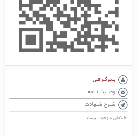
بـیوگـرافـی
وصـیت نـامه
شـرح شـهادت
اطـلاعاتی مـوجود نـیست