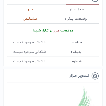
مـحل مـزار :
خور
وضـعیت پـیکر :
مـشـخـص
موقـعیت
مـزار
در گـلزار شـهدا
قـطعـه :
اطـلاعاتی مـوجود نـیست
ردیـف :
اطـلاعاتی مـوجود نـیست
شـماره :
اطـلاعاتی مـوجود نـیست
تـصویر مـزار