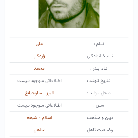
نــام :
علی
نـام خـانوادگـی :
زارعکار
نـام پـدر :
محمد
تـاریخ تـولـد :
اطـلاعاتی مـوجود نـیست
مـحل تـولـد :
البرز - ساوجبلاغ
سـن :
اطـلاعاتی مـوجود نـیست
دیـن و مـذهب :
اسلام - شیعه
وضـعیت تاهل :
متاهل