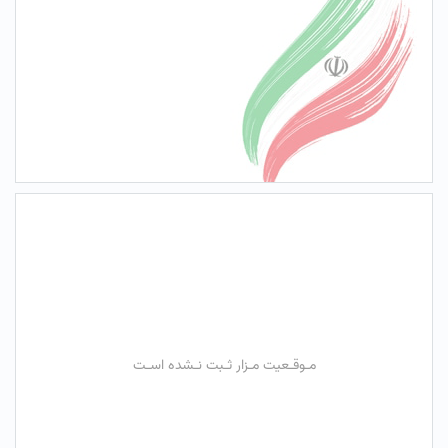
مـوقـعیت مـزار ثـبت نـشده اسـت