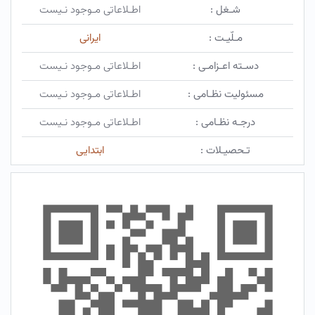
شـغل :
اطـلاعاتی مـوجود نـیست
مـلّیـت :
ایرانی
دسـته اعـزامـی :
اطـلاعاتی مـوجود نـیست
مسئولیت نظـامی :
اطـلاعاتی مـوجود نـیست
درجـه نظـامی :
اطـلاعاتی مـوجود نـیست
تـحصیـلات :
ابتدایی