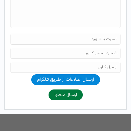
ارسـال اطـلاعات از طـریق تـلگرام
ارسـال مـحتوا