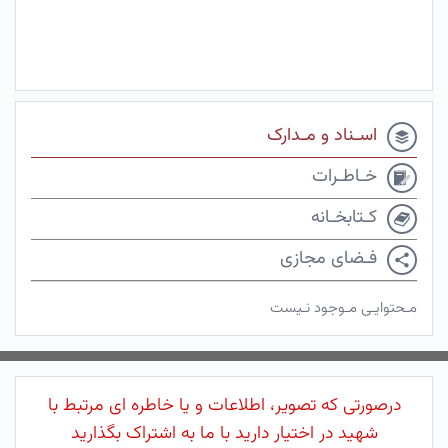
اسـناد و مـدارک
خـاطـرات
کـتابخـانه
فـضای مجازی
مـحتوایـی مـوجود نـیست
درصورتی که تصویر، اطلاعات و یا خاطره ای مرتبط با
شهید در اختیار دارید با ما به اشتراک بگذارید