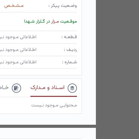
وضـعیت پـیکر :
مـشـخـص
موقـعیت
مـزار
در گـلزار شـهدا
قـطعـه :
اطـلاعاتی مـوجود ن
ردیـف :
اطـلاعاتی مـوجود ن
شـماره :
اطـلاعاتی مـوجود ن
اسـناد و مـدارک
خـاط
مـحتوایـی مـوجود نـیست