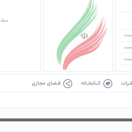
مـوقـ
ـیست
ـیست
ـیست
ـرات
کـتابخـانه
فـضای مجازی