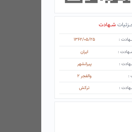
ـزئیات
شـهادت
ـهادت :
۱۳۶۲/۰۵/۲۵
ـهادت :
ایران
هادت :
پیرانشهر
 :
والفجر ۲
هادت :
ترکش