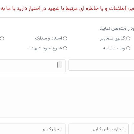
، اطلاعات و یا خاطره ای مرتبط با شهید در اختیار دارید با ما به
ود را مشخص نمایید
گـالری تـصاویر
اسـناد و مـدارک
وصـیت نـامه
شـرح نحوه شـهادت
فایل محتوای ارسالی