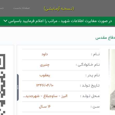
(نـسخـه آزمـایشـی)
صفحه نخست
جست
در صورت مغایرت اطلاعات شهید ، مراتب را اعلام فرمایید باسپاس
دفاع مقدس
نــام :
داود
نـام خـانوادگـی :
چنبری
نـام پـدر :
یعقوب
تـاریخ تـولـد :
۱۳۴۶/۰۴/۱۰
مـحل تـولـد :
البرز - ساوجبلاغ - شهرجدیدهشتگرد
سـن :
۱۶ سـال