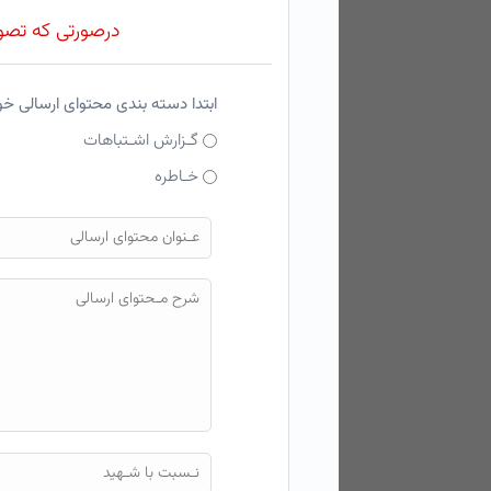
درصورتی که تصویر
ابتدا دسته بندی محتوای ارسالی خ
گـزارش اشـتباهات
خـاطره