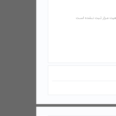
عیت مـزار ثـبت نـشده اسـت