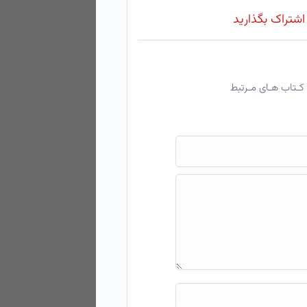
 اشتراک بگذارید
کـتاب هـای مـرتبط