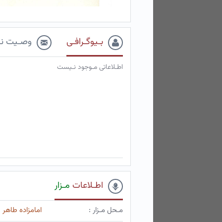
بـیوگـرافـی
وصـیت نـ
اطـلاعاتی مـوجود نـیست
اطـلاعات
مـزار
مـحل مـزار :
امامزاده طاهر