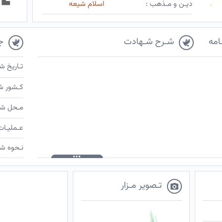
دیـن و مـذهب :
اسلام شیعه
امه
شـرح شـهادت
ج
تـاریخ ش
کـشور ش
مـحل شـ
عـملیـات
نـحوه شـ
تـصویر مـزار