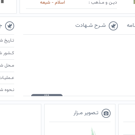
دیـن و مـذهب :
اسلام - شیعه
امه
شـرح شـهادت
ج
تـاریخ ش
کـشور ش
مـحل شـ
عـملیـات
نـحوه شـ
تـصویر مـزار