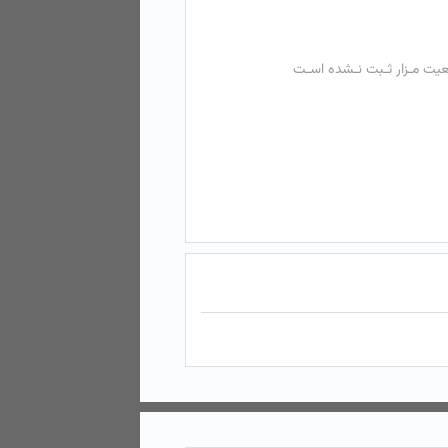
عیت مـزار ثـبت نـشده اسـت