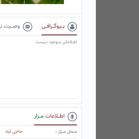
بـیوگـرافـی
وصـیت نـ
اطـلاعاتی مـوجود نـیست
اطـلاعات
مـزار
مـحل مـزار :
حاجی اباد