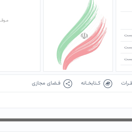
مـوقـ
ـیست
ـیست
ـیست
ـرات
کـتابخـانه
فـضای مجازی