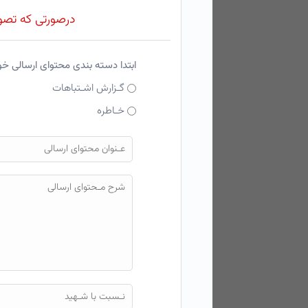
درصورتی که تصویر
ابتدا دسته بندی محتوای ارسالی خ
گـزارش اشـتباهات
خـاطره