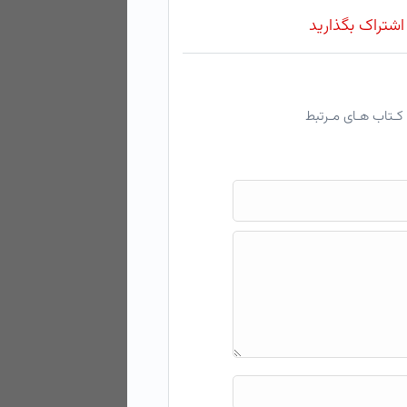
 اشتراک بگذارید
کـتاب هـای مـرتبط