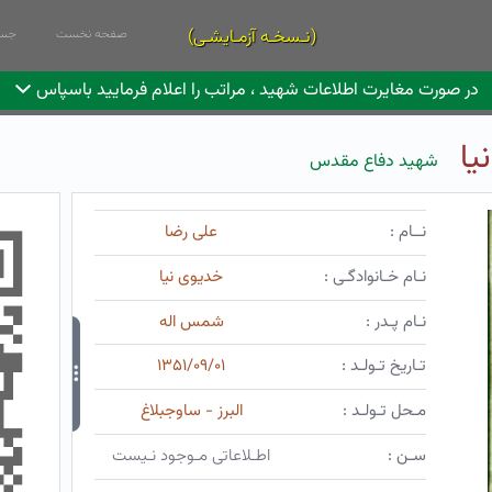
(نـسخـه آزمـایشـی)
صفحه نخست
جست
در صورت مغایرت اطلاعات شهید ، مراتب را اعلام فرمایید باسپاس
یا
شهید دفاع مقدس
نــام :
علی رضا
نـام خـانوادگـی :
خدیوی نیا
نـام پـدر :
شمس اله
تـاریخ تـولـد :
۱۳۵۱/۰۹/۰۱
مـحل تـولـد :
البرز - ساوجبلاغ
سـن :
اطـلاعاتی مـوجود نـیست