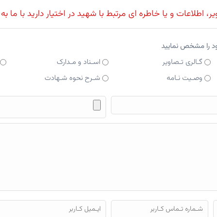
، اطلاعات و یا خاطره ای مرتبط با شهید در اختیار دارید با ما به
ود را مشخص نمایید
گـالری تـصاویر
اسـناد و مـدارک
وصـیت نـامه
شـرح نحوه شـهادت
فایل محتوای ارسالی