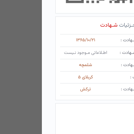
ـزئیات
شـهادت
ـهادت :
۱۳۶۵/۱۰/۲۱
ـهادت :
اطـلاعاتی مـوجود نـیست
هادت :
شلمچه
 :
کربلای ۵
هادت :
ترکش