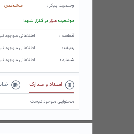
وضـعیت پـیکر :
مـشـخـص
موقـعیت
مـزار
در گـلزار شـهدا
قـطعـه :
اطـلاعاتی مـوجود ن
ردیـف :
اطـلاعاتی مـوجود ن
شـماره :
اطـلاعاتی مـوجود ن
اسـناد و مـدارک
خـاط
مـحتوایـی مـوجود نـیست