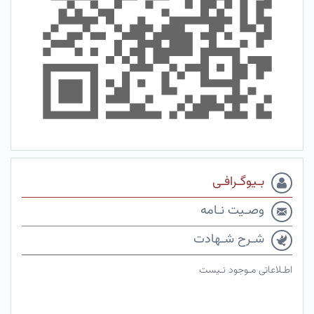
بـیوگـرافـی
وصـیت نـامه
شـرح شـهادت
اطـلاعاتی مـوجود نـیست