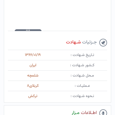
جـزئیات
شـهادت
تـاریخ شـهادت :
۱۳۶۶/۰۱/۱۹
کـشور شـهادت :
ایران
مـحل شـهادت :
شلمچه
عـملیـات :
کربلای۸
نـحوه شـهادت :
ترکش
اطـلاعات
مـزار