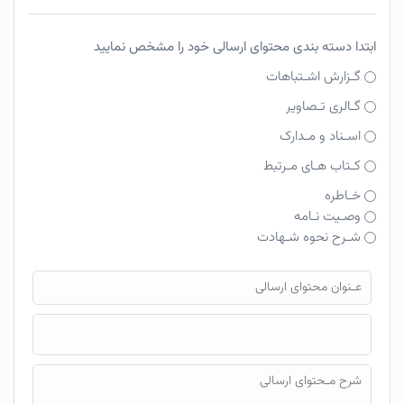
ابتدا دسته بندی محتوای ارسالی خود را مشخص نمایید
گـزارش اشـتباهات
گـالری تـصاویر
اسـناد و مـدارک
کـتاب هـای مـرتبط
خـاطره
وصـیت نـامه
شـرح نحوه شـهادت
فایل محتوای ارسالی