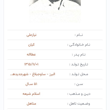
نــام :
نیازعلی
نـام خـانوادگـی :
کیان
نـام پـدر :
عطااله
تـاریخ تـولـد :
۱۳۱۵/۱۱/۰۱
مـحل تـولـد :
البرز - ساوجبلاغ - شهرجدیدهشتگرد
سـن :
۵۱ سـال
دیـن و مـذهب :
اسلام شیعه
وضـعیت تاهل :
متاهل