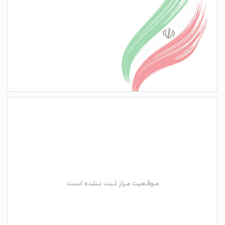
مـوقـعیت مـزار ثـبت نـشده اسـت