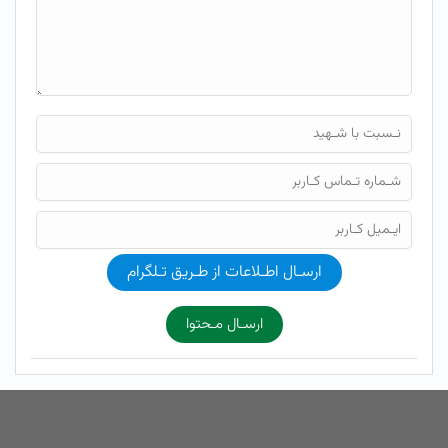
ارسـال اطـلاعات از طـریق تـلگرام
ارسـال مـحتوا