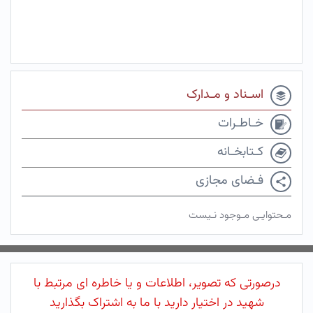
اسـناد و مـدارک
خـاطـرات
کـتابخـانه
فـضای مجازی
مـحتوایـی مـوجود نـیست
درصورتی که تصویر، اطلاعات و یا خاطره ای مرتبط با
شهید در اختیار دارید با ما به اشتراک بگذارید