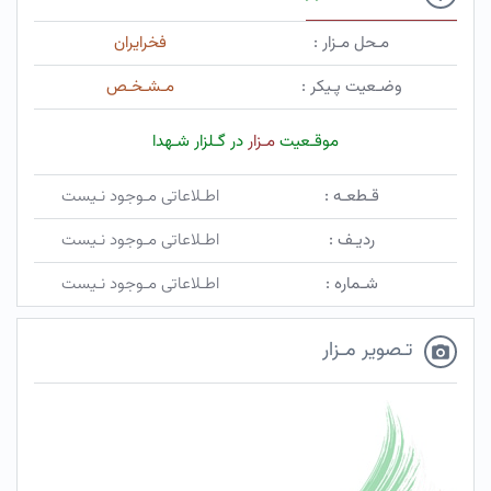
مـحل مـزار :
فخرایران
وضـعیت پـیکر :
مـشـخـص
موقـعیت
مـزار
در گـلزار شـهدا
قـطعـه :
اطـلاعاتی مـوجود نـیست
ردیـف :
اطـلاعاتی مـوجود نـیست
شـماره :
اطـلاعاتی مـوجود نـیست
تـصویر مـزار