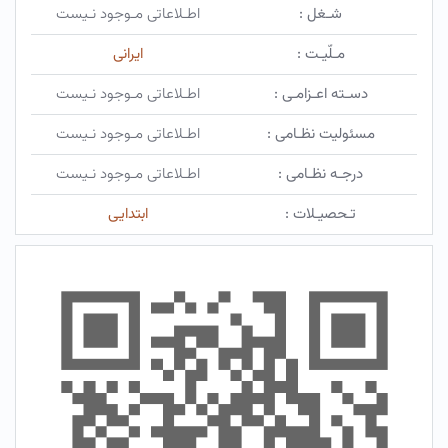
شـغل :
اطـلاعاتی مـوجود نـیست
مـلّیـت :
ایرانی
دسـته اعـزامـی :
اطـلاعاتی مـوجود نـیست
مسئولیت نظـامی :
اطـلاعاتی مـوجود نـیست
درجـه نظـامی :
اطـلاعاتی مـوجود نـیست
تـحصیـلات :
ابتدایی