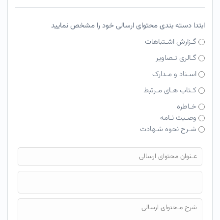
ابتدا دسته بندی محتوای ارسالی خود را مشخص نمایید
گـزارش اشـتباهات
گـالری تـصاویر
اسـناد و مـدارک
کـتاب هـای مـرتبط
خـاطره
وصـیت نـامه
شـرح نحوه شـهادت
فایل محتوای ارسالی