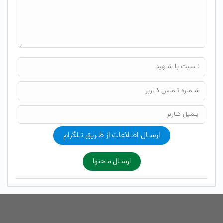
ارسـال اطـلاعات از طـریق تـلگرام
ارسـال مـحتوا