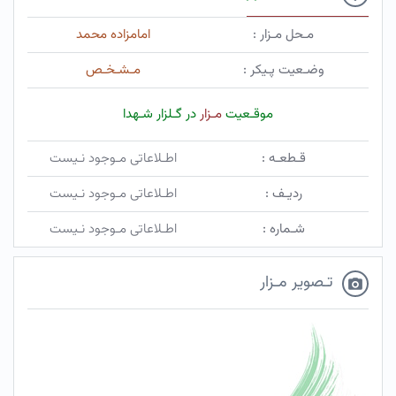
مـحل مـزار :
امامزاده محمد
وضـعیت پـیکر :
مـشـخـص
موقـعیت
مـزار
در گـلزار شـهدا
قـطعـه :
اطـلاعاتی مـوجود نـیست
ردیـف :
اطـلاعاتی مـوجود نـیست
شـماره :
اطـلاعاتی مـوجود نـیست
تـصویر مـزار