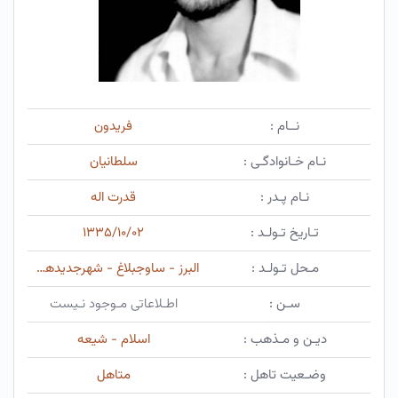
نــام :
فریدون
نـام خـانوادگـی :
سلطانیان
نـام پـدر :
قدرت اله
تـاریخ تـولـد :
۱۳۳۵/۱۰/۰۲
مـحل تـولـد :
البرز - ساوجبلاغ - شهرجدیدهشتگرد
سـن :
اطـلاعاتی مـوجود نـیست
دیـن و مـذهب :
اسلام - شیعه
وضـعیت تاهل :
متاهل