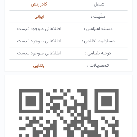
شـغل :
کادرارتش
مـلّیـت :
ایرانی
دسـته اعـزامـی :
اطـلاعاتی مـوجود نـیست
مسئولیت نظـامی :
اطـلاعاتی مـوجود نـیست
درجـه نظـامی :
اطـلاعاتی مـوجود نـیست
تـحصیـلات :
ابتدایی