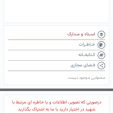
اسـناد و مـدارک
خـاطـرات
کـتابخـانه
فـضای مجازی
مـحتوایـی مـوجود نـیست
درصورتی که تصویر، اطلاعات و یا خاطره ای مرتبط با
شهید در اختیار دارید با ما به اشتراک بگذارید