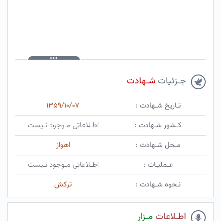
جـزئیات
شـهادت
تـاریخ شـهادت :
۱۳۵۹/۱۰/۰۷
کـشور شـهادت :
اطـلاعاتی مـوجود نـیست
مـحل شـهادت :
اهواز
عـملیـات :
اطـلاعاتی مـوجود نـیست
نـحوه شـهادت :
ترکش
اطـلاعات
مـزار