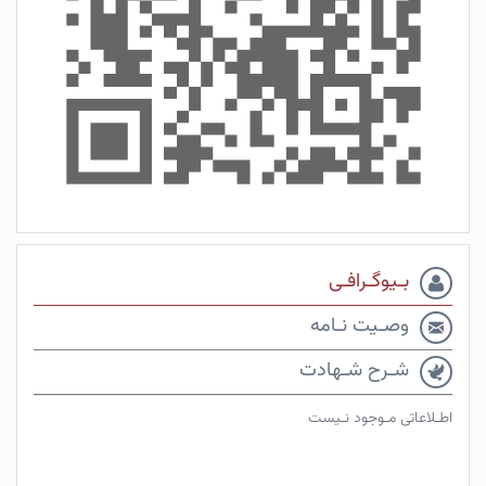
بـیوگـرافـی
وصـیت نـامه
شـرح شـهادت
اطـلاعاتی مـوجود نـیست