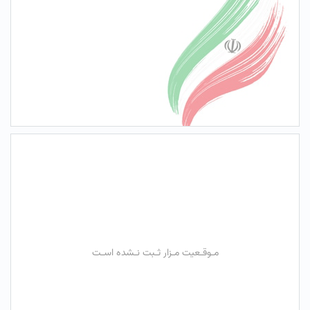
مـوقـعیت مـزار ثـبت نـشده اسـت