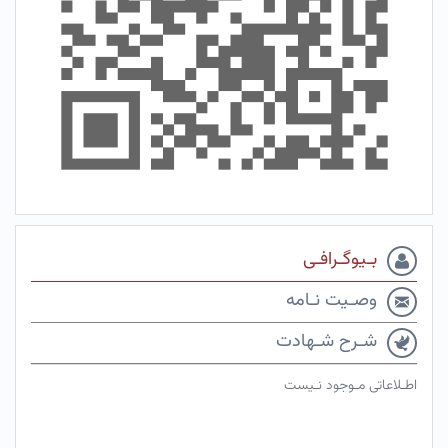
بـیوگـرافـی
وصـیت نـامه
شـرح شـهادت
اطـلاعاتی مـوجود نـیست