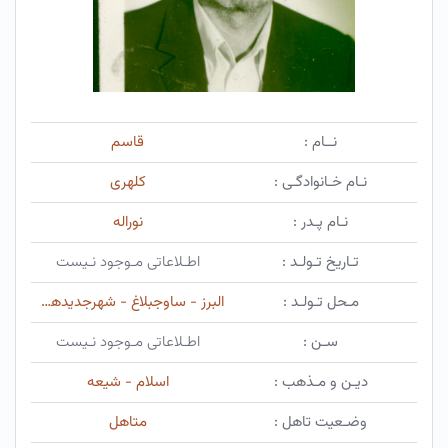
نــام :
قاسم
نـام خـانوادگـی :
کلهری
نـام پـدر :
نوراله
تـاریخ تـولـد :
اطـلاعاتی مـوجود نـیست
مـحل تـولـد :
البرز - ساوجبلاغ - شهرجدیدهشتگرد
سـن :
اطـلاعاتی مـوجود نـیست
دیـن و مـذهب :
اسلام - شیعه
وضـعیت تاهل :
متاهل