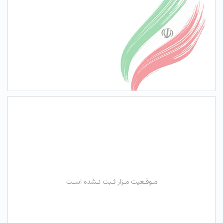
مـوقـعیت مـزار ثـبت نـشده اسـت