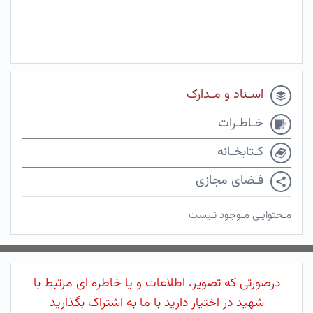
اسـناد و مـدارک
خـاطـرات
کـتابخـانه
فـضای مجازی
مـحتوایـی مـوجود نـیست
درصورتی که تصویر، اطلاعات و یا خاطره ای مرتبط با
شهید در اختیار دارید با ما به اشتراک بگذارید