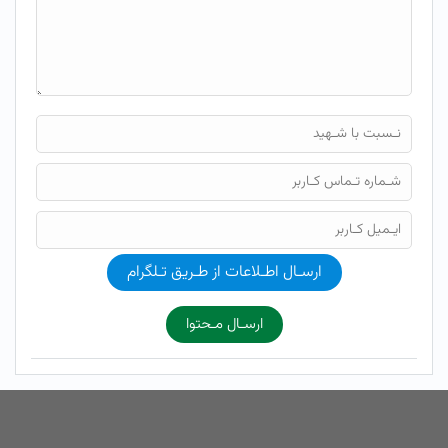
ارسـال اطـلاعات از طـریق تـلگرام
ارسـال مـحتوا