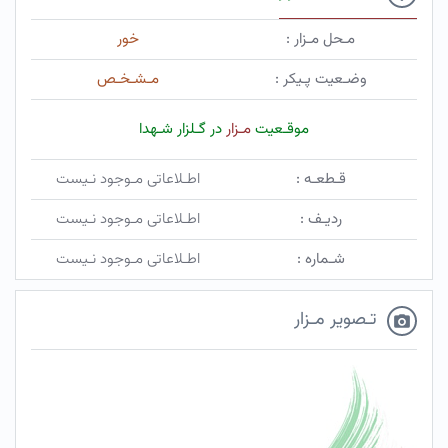
مـحل مـزار :
خور
وضـعیت پـیکر :
مـشـخـص
موقـعیت
مـزار
در گـلزار شـهدا
قـطعـه :
اطـلاعاتی مـوجود نـیست
ردیـف :
اطـلاعاتی مـوجود نـیست
شـماره :
اطـلاعاتی مـوجود نـیست
تـصویر مـزار