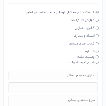
ابتدا دسته بندی محتوای ارسالی خود را مشخص نمایید
گـزارش اشـتباهات
گـالری تـصاویر
اسـناد و مـدارک
کـتاب هـای مـرتبط
خـاطره
وصـیت نـامه
شـرح نحوه شـهادت
فایل محتوای ارسالی