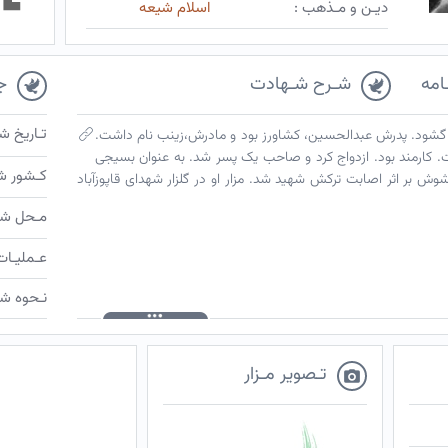
دیـن و مـذهب :
اسلام شیعه
امه
شـرح شـهادت
ج
تـاریخ ش
 چشم به جهان گشود. پدرش عبدالحسین، کشاورز بود و مادرش،زینب نام داشت.
ت. کارمند بود. ازدواج کرد و صاحب یک پسر شد. به عنوان بسیجی
کـشور ش
حضور یافت. دوم فروردین ۱۳۶۱، در شوش بر اثر اصابت ترکش شهید شد. مزار او در گلزار شهدای قاپوزآباد
مـحل شـ
عـملیـات
نـحوه شـ
تـصویر مـزار