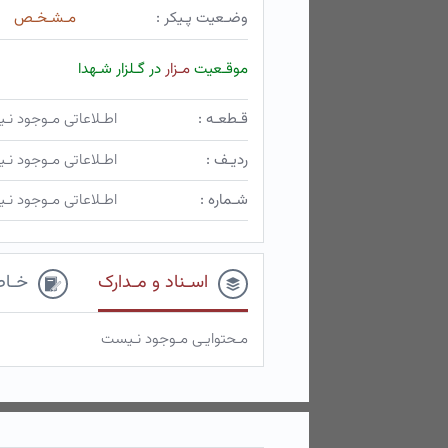
وضـعیت پـیکر :
مـشـخـص
موقـعیت
مـزار
در گـلزار شـهدا
قـطعـه :
اطـلاعاتی مـوجود ن
ردیـف :
اطـلاعاتی مـوجود ن
شـماره :
اطـلاعاتی مـوجود ن
اسـناد و مـدارک
خـاط
مـحتوایـی مـوجود نـیست