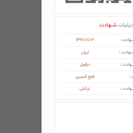
ـزئیات
شـهادت
ـهادت :
۱۳۶۱/۰۱/۰۲
ـهادت :
ایران
هادت :
دزفول
 :
فتح المبین
هادت :
ترکش