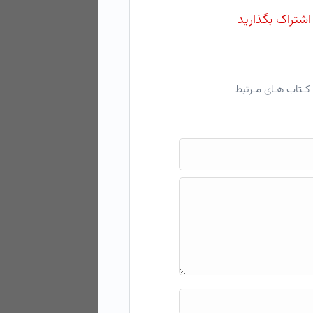
 اشتراک بگذارید
کـتاب هـای مـرتبط