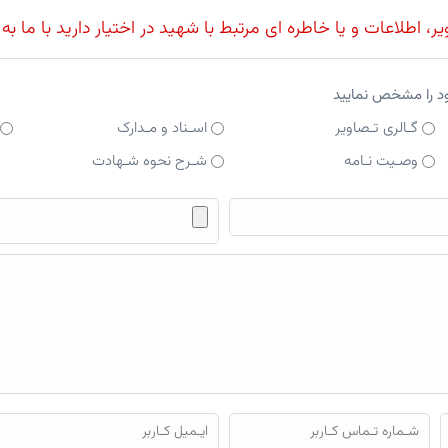
، اطلاعات و یا خاطره ای مرتبط با شهید در اختیار دارید با ما به
ود را مشخص نمایید
گـالری تـصاویر
اسـناد و مـدارک
وصـیت نـامه
شـرح نحوه شـهادت
فایل محتوای ارسالی