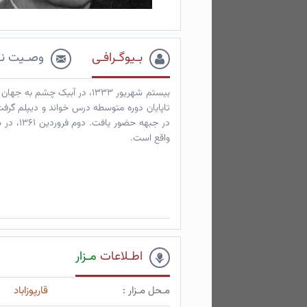
بـیوگـرافـی
وصـیت نـ
بیستم شهریور ۱۳۳۳، در آبیک
تاپایان دوره متوسطه درس خواند و دیپلم گرف
در جبهه 
واقع است.
اطـلاعات
مـزار
مـحل مـزار :
قارپوزاباد