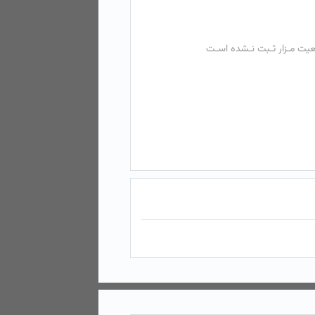
عیت مـزار ثـبت نـشده اسـت