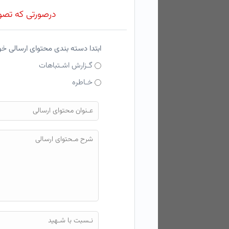
درصورتی که تصویر
ابتدا دسته بندی محتوای ارسالی خ
گـزارش اشـتباهات
خـاطره