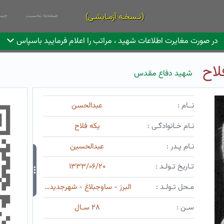
(نـسخـه آزمـایشـی)
صفحه نخست
جست
در صورت مغایرت اطلاعات شهید ، مراتب را اعلام فرمایید باسپاس
لاح
شهید دفاع مقدس
نــام :
عبدالحسن
نـام خـانوادگـی :
یکه فلاح
نـام پـدر :
عبدالحسین
تـاریخ تـولـد :
۱۳۳۳/۰۶/۲۰
مـحل تـولـد :
البرز - ساوجبلاغ - شهرجدیدهشتگرد
سـن :
۲۸ سـال