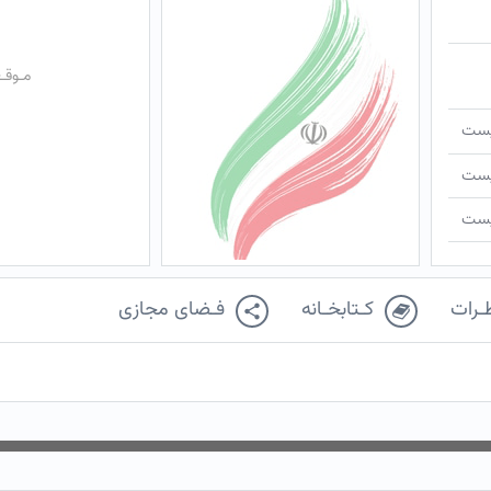
مـوقـ
ـیست
ـیست
ـیست
ـرات
کـتابخـانه
فـضای مجازی