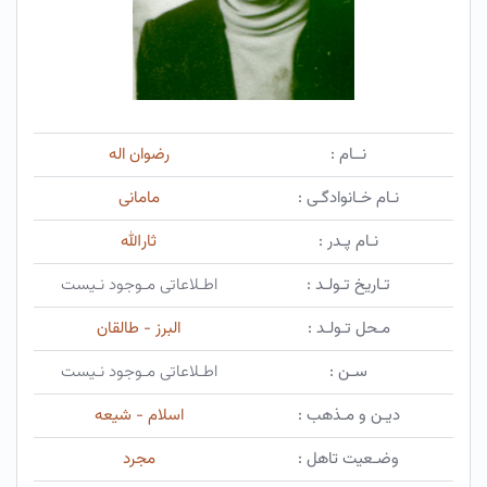
نــام :
رضوان اله
نـام خـانوادگـی :
مامانی
نـام پـدر :
ثارالله
تـاریخ تـولـد :
اطـلاعاتی مـوجود نـیست
مـحل تـولـد :
البرز - طالقان
سـن :
اطـلاعاتی مـوجود نـیست
دیـن و مـذهب :
اسلام - شیعه
وضـعیت تاهل :
مجرد