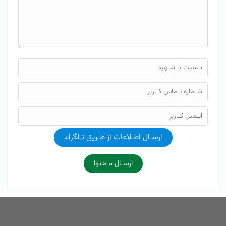
ارسـال اطـلاعات از طـریق تـلگرام
ارسـال مـحتوا