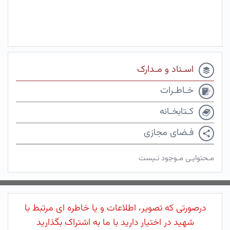
اسـناد و مـدارک
خـاطـرات
کـتابخـانه
فـضای مجازی
مـحتوایـی مـوجود نـیست
درصورتی که تصویر، اطلاعات و یا خاطره ای مرتبط با
شهید در اختیار دارید با ما به اشتراک بگذارید