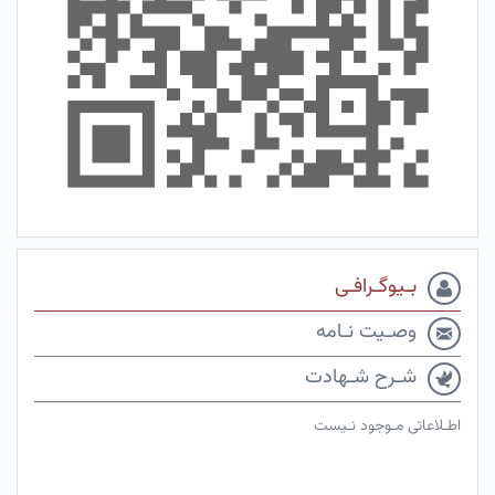
بـیوگـرافـی
وصـیت نـامه
شـرح شـهادت
اطـلاعاتی مـوجود نـیست