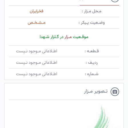
مـحل مـزار :
فخرایران
وضـعیت پـیکر :
مـشـخـص
موقـعیت
مـزار
در گـلزار شـهدا
قـطعـه :
اطـلاعاتی مـوجود نـیست
ردیـف :
اطـلاعاتی مـوجود نـیست
شـماره :
اطـلاعاتی مـوجود نـیست
تـصویر مـزار