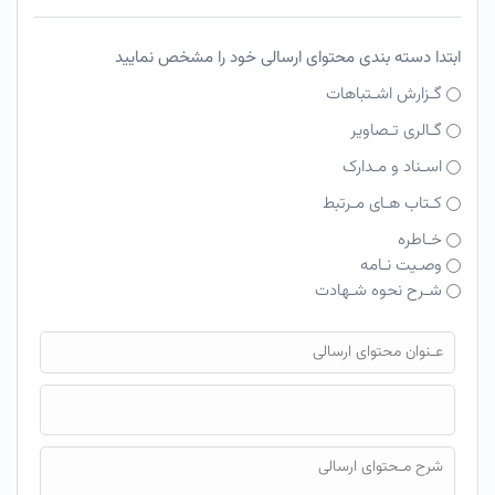
ابتدا دسته بندی محتوای ارسالی خود را مشخص نمایید
گـزارش اشـتباهات
گـالری تـصاویر
اسـناد و مـدارک
کـتاب هـای مـرتبط
خـاطره
وصـیت نـامه
شـرح نحوه شـهادت
فایل محتوای ارسالی