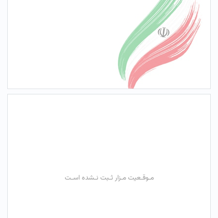
مـوقـعیت مـزار ثـبت نـشده اسـت