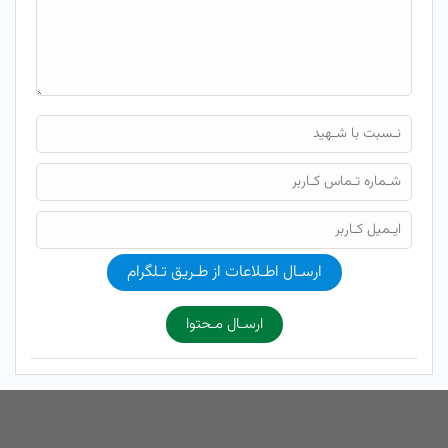
ارسـال اطـلاعات از طـریق تـلگرام
ارسـال مـحتوا