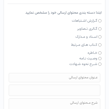
ابتدا دسته بندی محتوای ارسالی خود را مشخص نمایید
گـزارش اشـتباهات
گـالری تـصاویر
اسـناد و مـدارک
کـتاب هـای مـرتبط
خـاطره
وصـیت نـامه
شـرح نحوه شـهادت
فایل محتوای ارسالی