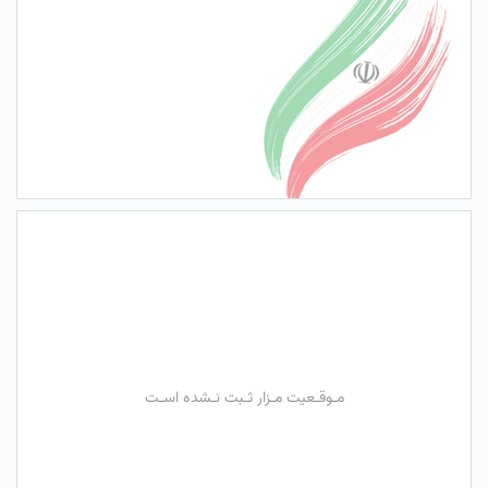
مـوقـعیت مـزار ثـبت نـشده اسـت