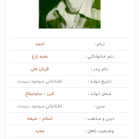
نــام :
احمد
نـام خـانوادگـی :
نخبه زارع
نـام پـدر :
قربان علی
تـاریخ تـولـد :
اطـلاعاتی مـوجود نـیست
مـحل تـولـد :
البرز - ساوجبلاغ
سـن :
اطـلاعاتی مـوجود نـیست
دیـن و مـذهب :
اسلام - شیعه
وضـعیت تاهل :
مجرد