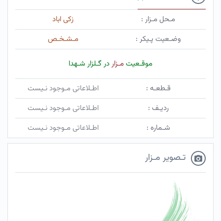
مـحل مـزار :
زکی اباد
وضـعیت پـیکر :
مـشـخـص
موقـعیت
مـزار
در گـلزار شـهدا
قـطعـه :
اطـلاعاتی مـوجود نـیست
ردیـف :
اطـلاعاتی مـوجود نـیست
شـماره :
اطـلاعاتی مـوجود نـیست
تـصویر مـزار