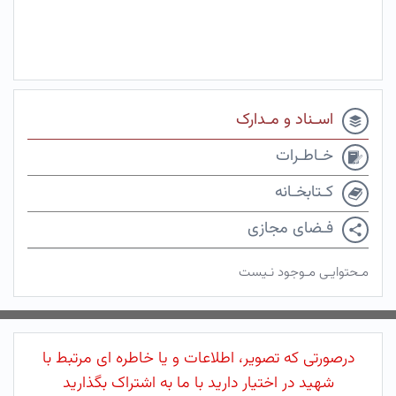
اسـناد و مـدارک
خـاطـرات
کـتابخـانه
فـضای مجازی
مـحتوایـی مـوجود نـیست
درصورتی که تصویر، اطلاعات و یا خاطره ای مرتبط با
شهید در اختیار دارید با ما به اشتراک بگذارید