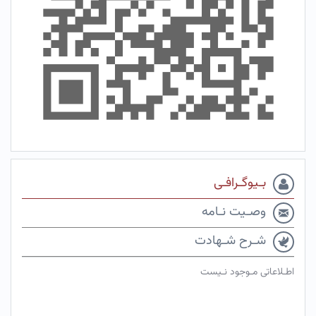
بـیوگـرافـی
وصـیت نـامه
شـرح شـهادت
اطـلاعاتی مـوجود نـیست