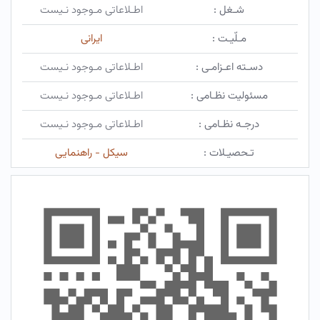
شـغل :
اطـلاعاتی مـوجود نـیست
مـلّیـت :
ایرانی
دسـته اعـزامـی :
اطـلاعاتی مـوجود نـیست
مسئولیت نظـامی :
اطـلاعاتی مـوجود نـیست
درجـه نظـامی :
اطـلاعاتی مـوجود نـیست
تـحصیـلات :
سیکل - راهنمایی