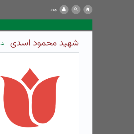
ورود
شهید محمود اسدی
شه