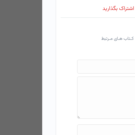
 اشتراک بگذارید
کـتاب هـای مـرتبط