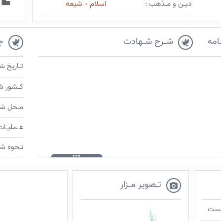
دیـن و مـذهب :
اسلام - شیعه
امه
شـرح شـهادت
ج
تـاریخ ش
کـشور ش
مـحل شـ
عـملیـات
نـحوه شـ
تـصویر مـزار
ـیست