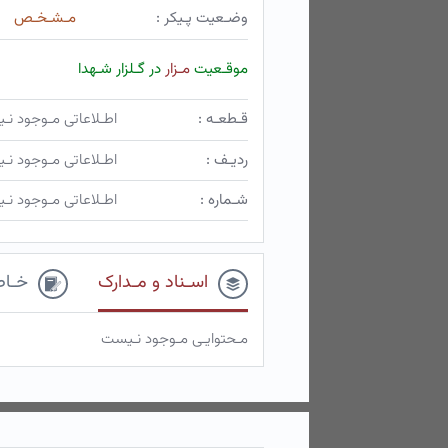
وضـعیت پـیکر :
مـشـخـص
موقـعیت
مـزار
در گـلزار شـهدا
قـطعـه :
اطـلاعاتی مـوجود ن
ردیـف :
اطـلاعاتی مـوجود ن
شـماره :
اطـلاعاتی مـوجود ن
اسـناد و مـدارک
خـاط
مـحتوایـی مـوجود نـیست