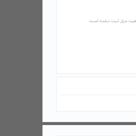
عیت مـزار ثـبت نـشده اسـت