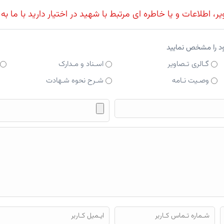
، اطلاعات و یا خاطره ای مرتبط با شهید در اختیار دارید با ما به
ود را مشخص نمایید
گـالری تـصاویر
اسـناد و مـدارک
وصـیت نـامه
شـرح نحوه شـهادت
فایل محتوای ارسالی