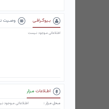
بـیوگـرافـی
وصـیت نـ
اطـلاعاتی مـوجود نـیست
اطـلاعات
مـزار
مـحل مـزار :
اطـلاعاتی مـوجود ن