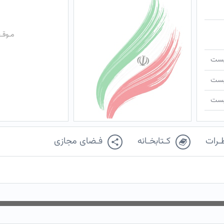
مـوقـ
ـیست
ـیست
ـیست
ـرات
کـتابخـانه
فـضای مجازی