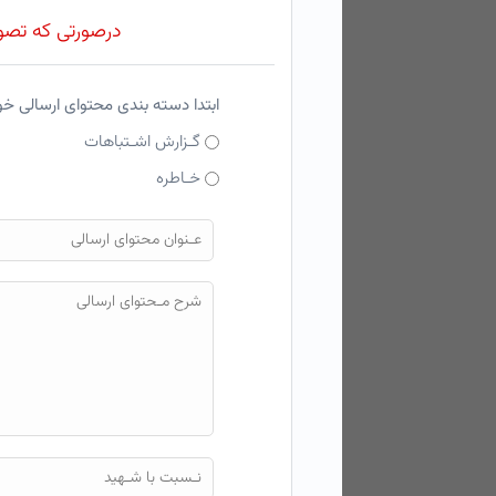
درصورتی که تصویر
ابتدا دسته بندی محتوای ارسالی خ
گـزارش اشـتباهات
خـاطره