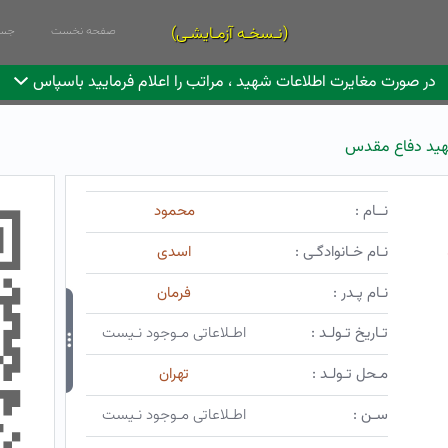
(نـسخـه آزمـایشـی)
صفحه نخست
جست
در صورت مغایرت اطلاعات شهید ، مراتب را اعلام فرمایید باسپاس
ید دفاع مقدس
نــام :
محمود
نـام خـانوادگـی :
اسدی
نـام پـدر :
فرمان
تـاریخ تـولـد :
اطـلاعاتی مـوجود نـیست
مـحل تـولـد :
تهران
سـن :
اطـلاعاتی مـوجود نـیست