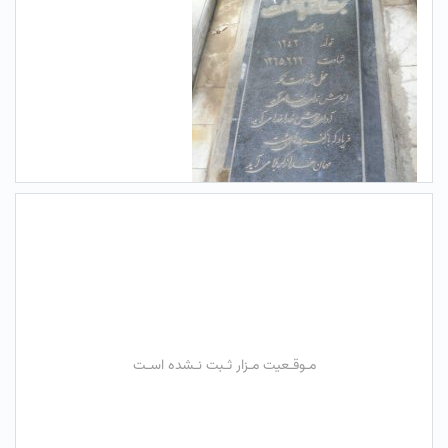
مـوقـعیت مـزار ثـبت نـشده اسـت