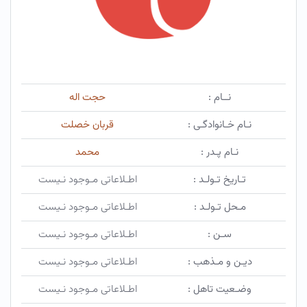
نــام :
حجت اله
نـام خـانوادگـی :
قربان خصلت
نـام پـدر :
محمد
تـاریخ تـولـد :
اطـلاعاتی مـوجود نـیست
مـحل تـولـد :
اطـلاعاتی مـوجود نـیست
سـن :
اطـلاعاتی مـوجود نـیست
دیـن و مـذهب :
اطـلاعاتی مـوجود نـیست
وضـعیت تاهل :
اطـلاعاتی مـوجود نـیست