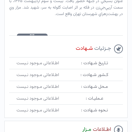
عنوان بسيجي در جبهه حضور يافت. بيست و سوم ارديبهشت ۱۳۶۵، با
سمت آرپي‌جي‌زن در فكه بر اثر اصابت گلوله به سر، شهيد شد. مزار وي
در بهشت‌زهراي شهرستان تهران واقع است.
جـزئیات
شـهادت
تـاریخ شـهادت :
اطـلاعاتی مـوجود نـیست
کـشور شـهادت :
اطـلاعاتی مـوجود نـیست
مـحل شـهادت :
اطـلاعاتی مـوجود نـیست
عـملیـات :
اطـلاعاتی مـوجود نـیست
نـحوه شـهادت :
اطـلاعاتی مـوجود نـیست
اطـلاعات
مـزار