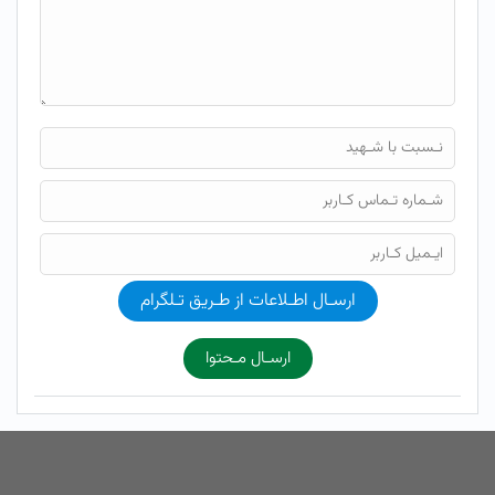
ارسـال اطـلاعات از طـریق تـلگرام
ارسـال مـحتوا