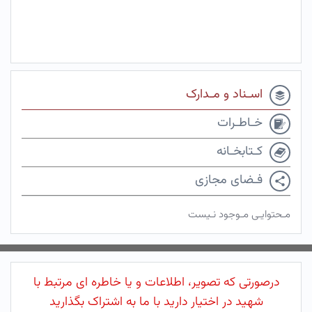
اسـناد و مـدارک
خـاطـرات
کـتابخـانه
فـضای مجازی
مـحتوایـی مـوجود نـیست
درصورتی که تصویر، اطلاعات و یا خاطره ای مرتبط با
شهید در اختیار دارید با ما به اشتراک بگذارید