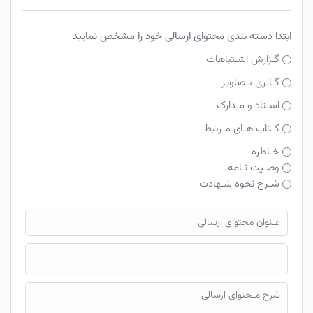
ابتدا دسته بندی محتوای ارسالی خود را مشخص نمایید
گـزارش اشـتباهات
گـالری تـصاویر
اسـناد و مـدارک
کـتاب هـای مـرتبط
خـاطره
وصـیت نـامه
شـرح نحوه شـهادت
فایل محتوای ارسالی