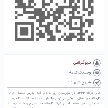
بـیوگـرافـی
وصـیت نـامه
شـرح شـهادت
دوم خرداد ۱۳۴۳، در شهرستان ري به دنيا آمد. پدرش محمد، در
كارخانه چيت‌سازي كارگري مي‌كرد و مادرش صغرا نام داشت. تا دوم
راهنمايي درس خواند. او نيز كارگر كارخانه چيت‌سازي و خياط بود. به