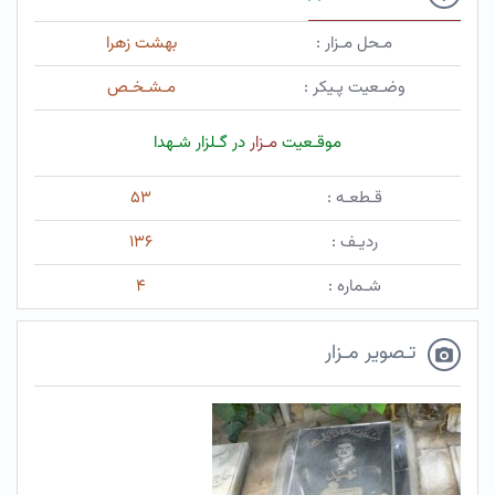
مـحل مـزار :
بهشت زهرا
وضـعیت پـیکر :
مـشـخـص
موقـعیت
مـزار
در گـلزار شـهدا
قـطعـه :
۵۳
ردیـف :
۱۳۶
شـماره :
۴
تـصویر مـزار