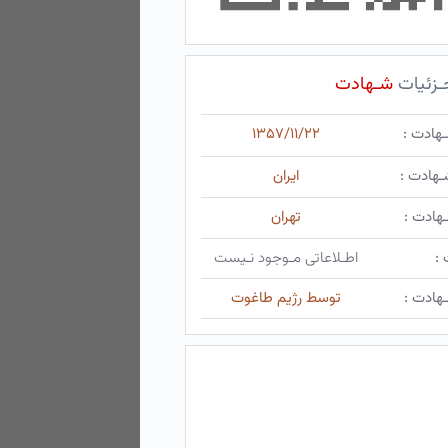
ـزئیات
شـهادت
ـهادت :
۱۳۵۷/۱۱/۲۲
ـهادت :
ایران
هادت :
تهران
 :
اطـلاعاتی مـوجود نـیست
هادت :
توسط رژیم طاغوت