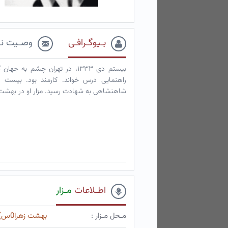
بـیوگـرافـی
وصـیت نـ
بیستم دی ۱۳۳۳، در تهران چشم 
شاهنشاهی به شهادت رسید. مزار او در بهشت
اطـلاعات
مـزار
مـحل مـزار :
بهشت زهرا0س)