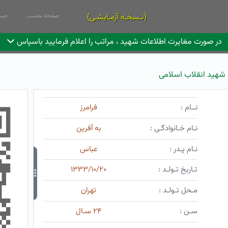
(نـسخـه آزمـایشـی)
صفحه نخست
جست
در صورت مغایرت اطلاعات شهید ، مراتب را اعلام فرمایید باسپاس
شهید انقلاب اسلامی
نــام :
فرامرز
نـام خـانوادگـی :
به آفرین
نـام پـدر :
عباس
تـاریخ تـولـد :
۱۳۳۳/۱۰/۲۰
مـحل تـولـد :
تهران
سـن :
۲۴ سـال