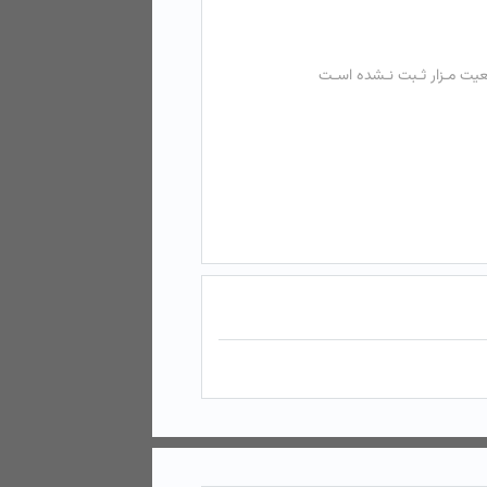
عیت مـزار ثـبت نـشده اسـت