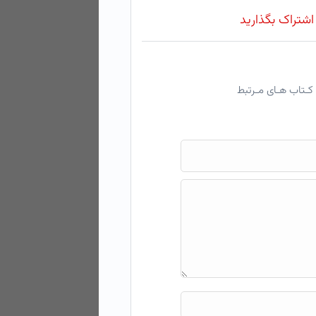
 اشتراک بگذارید
کـتاب هـای مـرتبط