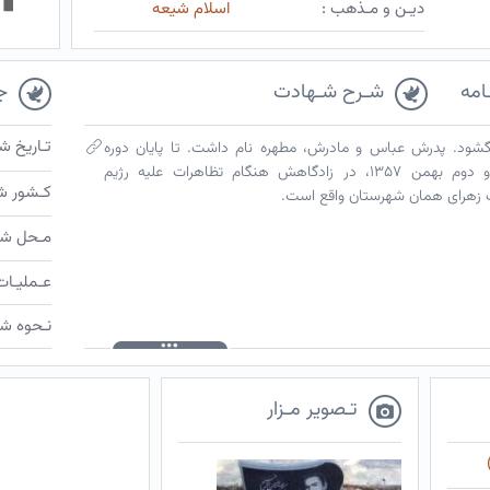
دیـن و مـذهب :
اسلام شیعه
امه
شـرح شـهادت
ج
تـاریخ ش
به جهان گشود. پدرش عباس و مادرش، مطهره نام داشت. تا پایان دوره
راهنمایی درس خواند. کارمند بود. بیست و دوم بهمن ۱۳۵۷، در زادگاهش هنگام تظاهرات علیه رژیم
کـشور ش
 زهرای همان شهرستان واقع است.
مـحل شـ
عـملیـات
نـحوه شـ
تـصویر مـزار