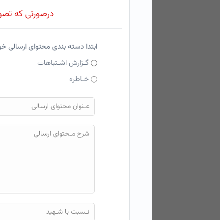
درصورتی که تصویر
ابتدا دسته بندی محتوای ارسالی خ
گـزارش اشـتباهات
خـاطره