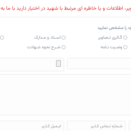
، اطلاعات و یا خاطره ای مرتبط با شهید در اختیار دارید با ما به
ود را مشخص نمایید
گـالری تـصاویر
اسـناد و مـدارک
وصـیت نـامه
شـرح نحوه شـهادت
فایل محتوای ارسالی