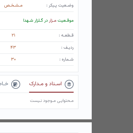
وضـعیت پـیکر :
مـشـخـص
موقـعیت
مـزار
در گـلزار شـهدا
قـطعـه :
۲۱
ردیـف :
۴۳
شـماره :
۳۰
اسـناد و مـدارک
خـاط
مـحتوایـی مـوجود نـیست