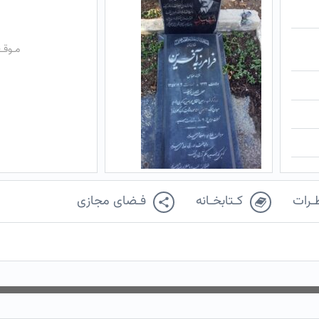
مـوقـ
ـرات
کـتابخـانه
فـضای مجازی