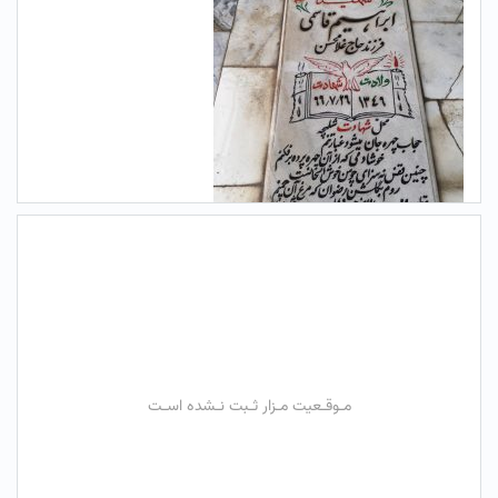
مـوقـعیت مـزار ثـبت نـشده اسـت