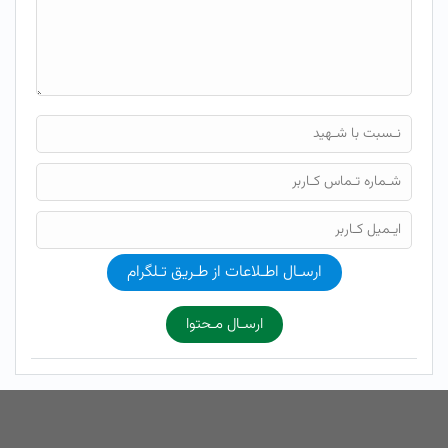
ارسـال اطـلاعات از طـریق تـلگرام
ارسـال مـحتوا