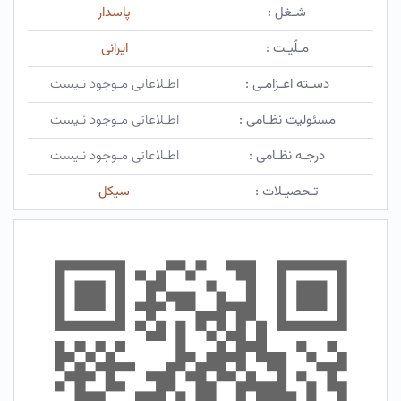
شـغل :
پاسدار
مـلّیـت :
ایرانی
دسـته اعـزامـی :
اطـلاعاتی مـوجود نـیست
مسئولیت نظـامی :
اطـلاعاتی مـوجود نـیست
درجـه نظـامی :
اطـلاعاتی مـوجود نـیست
تـحصیـلات :
سيكل