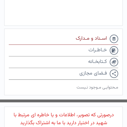
اسـناد و مـدارک
خـاطـرات
کـتابخـانه
فـضای مجازی
مـحتوایـی مـوجود نـیست
درصورتی که تصویر، اطلاعات و یا خاطره ای مرتبط با
شهید در اختیار دارید با ما به اشتراک بگذارید