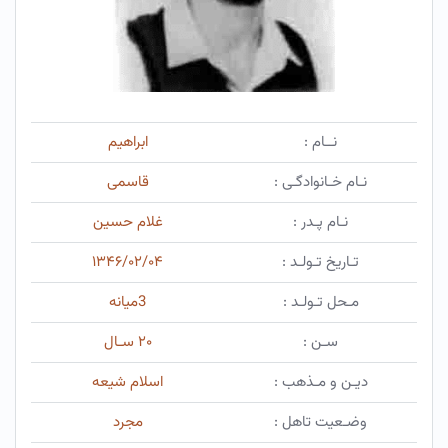
نــام :
ابراهیم
نـام خـانوادگـی :
قاسمی
نـام پـدر :
غلام حسین
تـاریخ تـولـد :
۱۳۴۶/۰۲/۰۴
مـحل تـولـد :
3ميانه
سـن :
۲۰ سـال
دیـن و مـذهب :
اسلام شیعه
وضـعیت تاهل :
مجرد