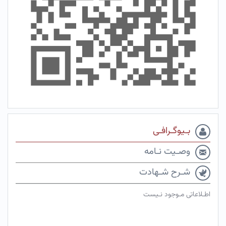
بـیوگـرافـی
وصـیت نـامه
شـرح شـهادت
اطـلاعاتی مـوجود نـیست