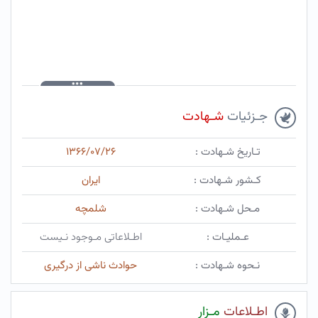
جـزئیات
شـهادت
تـاریخ شـهادت :
۱۳۶۶/۰۷/۲۶
کـشور شـهادت :
ایران
مـحل شـهادت :
شلمچه
عـملیـات :
اطـلاعاتی مـوجود نـیست
نـحوه شـهادت :
حوادث ناشی از درگیری
اطـلاعات
مـزار