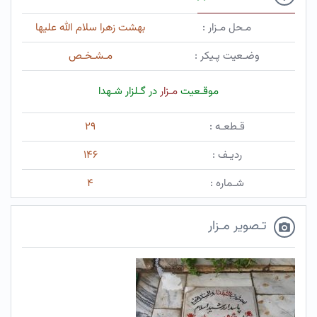
مـحل مـزار :
بهشت زهرا سلام الله علیها
وضـعیت پـیکر :
مـشـخـص
موقـعیت
مـزار
در گـلزار شـهدا
قـطعـه :
۲۹
ردیـف :
۱۴۶
شـماره :
۴
تـصویر مـزار