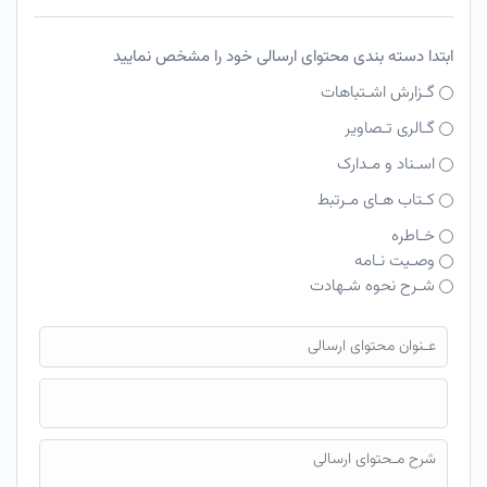
ابتدا دسته بندی محتوای ارسالی خود را مشخص نمایید
گـزارش اشـتباهات
گـالری تـصاویر
اسـناد و مـدارک
کـتاب هـای مـرتبط
خـاطره
وصـیت نـامه
شـرح نحوه شـهادت
فایل محتوای ارسالی