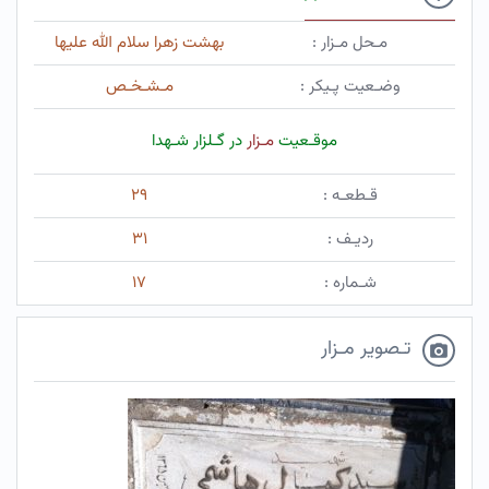
مـحل مـزار :
بهشت زهرا سلام الله علیها
وضـعیت پـیکر :
مـشـخـص
موقـعیت
مـزار
در گـلزار شـهدا
قـطعـه :
۲۹
ردیـف :
۳۱
شـماره :
۱۷
تـصویر مـزار