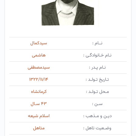
نــام :
سیدکمال
نـام خـانوادگـی :
هاشمی
نـام پـدر :
سیدمصطفی
تـاریخ تـولـد :
۱۳۲۲/۱۱/۱۴
مـحل تـولـد :
كرمانشاه
سـن :
۴۳ سـال
دیـن و مـذهب :
اسلام شیعه
وضـعیت تاهل :
متاهل