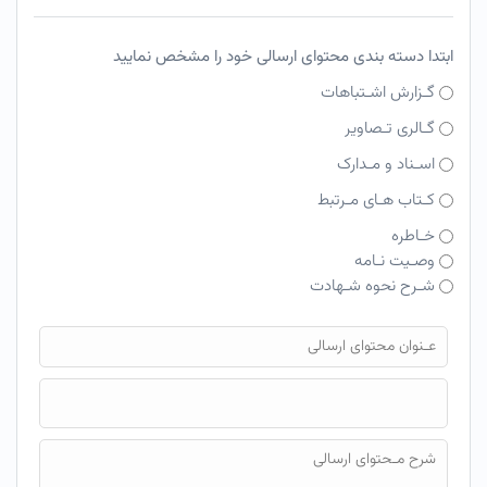
ابتدا دسته بندی محتوای ارسالی خود را مشخص نمایید
گـزارش اشـتباهات
گـالری تـصاویر
اسـناد و مـدارک
کـتاب هـای مـرتبط
خـاطره
وصـیت نـامه
شـرح نحوه شـهادت
فایل محتوای ارسالی