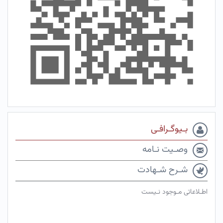
بـیوگـرافـی
وصـیت نـامه
شـرح شـهادت
اطـلاعاتی مـوجود نـیست