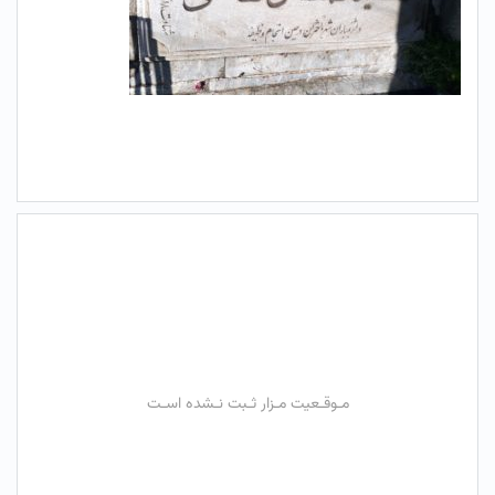
مـوقـعیت مـزار ثـبت نـشده اسـت