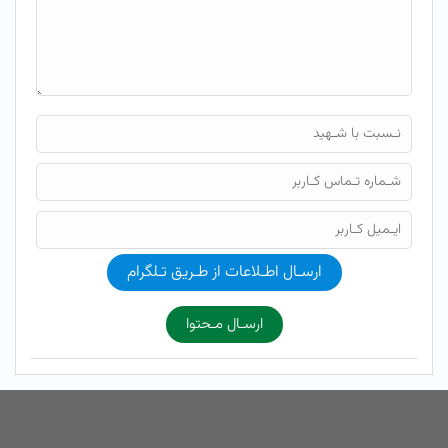
ارسـال اطـلاعات از طـریق تـلگرام
ارسـال مـحتوا