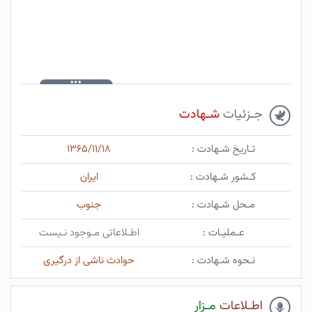
جـزئیات
شـهادت
تـاریخ شـهادت :
۱۳۶۵/۱۱/۱۸
کـشور شـهادت :
ایران
مـحل شـهادت :
جنوب
عـملیـات :
اطـلاعاتی مـوجود نـیست
نـحوه شـهادت :
حوادث ناشی از درگیری
اطـلاعات
مـزار