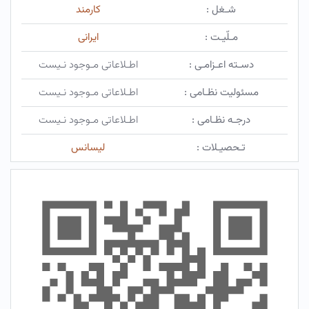
شـغل :
كارمند
مـلّیـت :
ایرانی
دسـته اعـزامـی :
اطـلاعاتی مـوجود نـیست
مسئولیت نظـامی :
اطـلاعاتی مـوجود نـیست
درجـه نظـامی :
اطـلاعاتی مـوجود نـیست
تـحصیـلات :
ليسانس