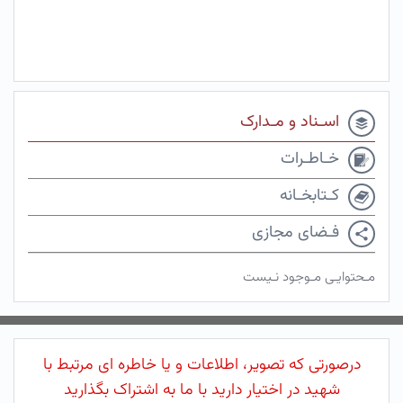
اسـناد و مـدارک
خـاطـرات
کـتابخـانه
فـضای مجازی
مـحتوایـی مـوجود نـیست
درصورتی که تصویر، اطلاعات و یا خاطره ای مرتبط با
شهید در اختیار دارید با ما به اشتراک بگذارید