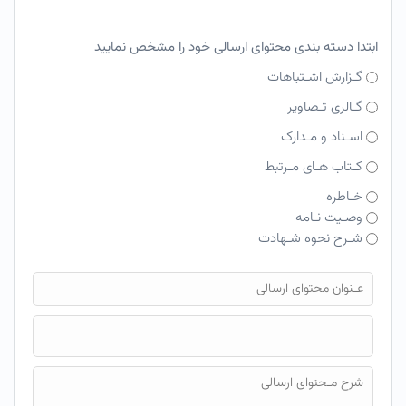
ابتدا دسته بندی محتوای ارسالی خود را مشخص نمایید
گـزارش اشـتباهات
گـالری تـصاویر
اسـناد و مـدارک
کـتاب هـای مـرتبط
خـاطره
وصـیت نـامه
شـرح نحوه شـهادت
فایل محتوای ارسالی