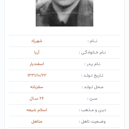
نــام :
شهرزاد
نـام خـانوادگـی :
آریا
نـام پـدر :
اسفندیار
تـاریخ تـولـد :
۱۳۳۱/۱۰/۲۲
مـحل تـولـد :
سقزبانه
سـن :
۲۶ سـال
دیـن و مـذهب :
اسلام شیعه
وضـعیت تاهل :
متاهل