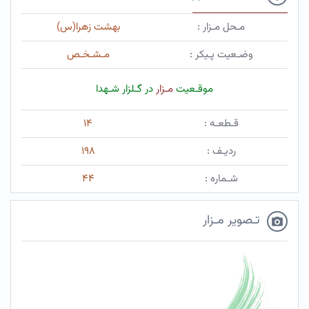
مـحل مـزار :
بهشت زهرا(س)
وضـعیت پـیکر :
مـشـخـص
موقـعیت
مـزار
در گـلزار شـهدا
قـطعـه :
۱۴
ردیـف :
۱۹۸
شـماره :
۴۴
تـصویر مـزار