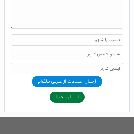
ارسـال اطـلاعات از طـریق تـلگرام
ارسـال مـحتوا