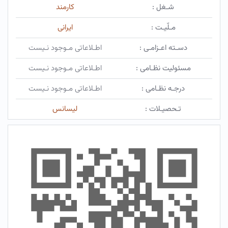
شـغل :
كارمند
مـلّیـت :
ایرانی
دسـته اعـزامـی :
اطـلاعاتی مـوجود نـیست
مسئولیت نظـامی :
اطـلاعاتی مـوجود نـیست
درجـه نظـامی :
اطـلاعاتی مـوجود نـیست
تـحصیـلات :
ليسانس