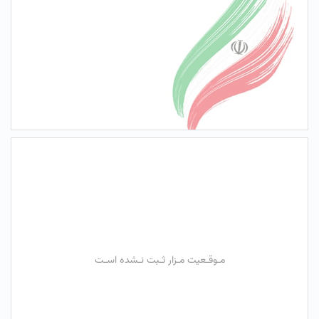
مـوقـعیت مـزار ثـبت نـشده اسـت