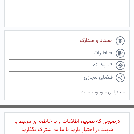
اسـناد و مـدارک
خـاطـرات
کـتابخـانه
فـضای مجازی
مـحتوایـی مـوجود نـیست
درصورتی که تصویر، اطلاعات و یا خاطره ای مرتبط با
شهید در اختیار دارید با ما به اشتراک بگذارید