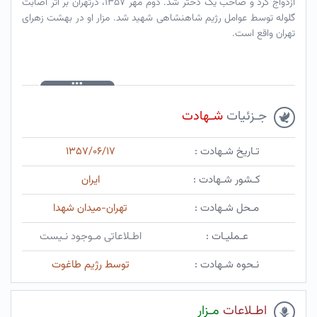
ازدواج کرد و صاحب یک دختر شد. دوم مهر ۱۳۵۷، درتهران بر اثر اصابت
گلوله توسط عوامل رژیم شاهنشاهی شهید شد. مزار او در بهشت زهرای
تهران واقع است.
جـزئیات
شـهادت
تـاریخ شـهادت :
۱۳۵۷/۰۶/۱۷
کـشور شـهادت :
ایران
مـحل شـهادت :
تهران-میدان شهدا
عـملیـات :
اطـلاعاتی مـوجود نـیست
نـحوه شـهادت :
توسط رژیم طاغوت
اطـلاعات
مـزار