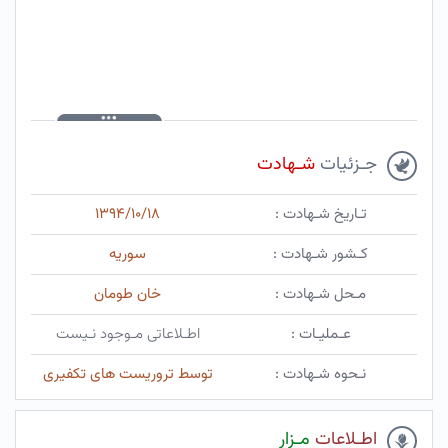
جـزئیات
شـهادت
تـاریخ شـهادت :
۱۳۹۴/۱۰/۱۸
کـشور شـهادت :
سوریه
مـحل شـهادت :
خان طومان
عـملیـات :
اطـلاعاتی مـوجود نـیست
نـحوه شـهادت :
توسط تروریست های تکفیری
اطـلاعات
مـزار