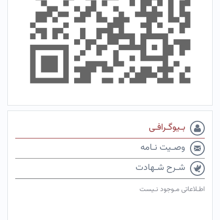
بـیوگـرافـی
وصـیت نـامه
شـرح شـهادت
اطـلاعاتی مـوجود نـیست