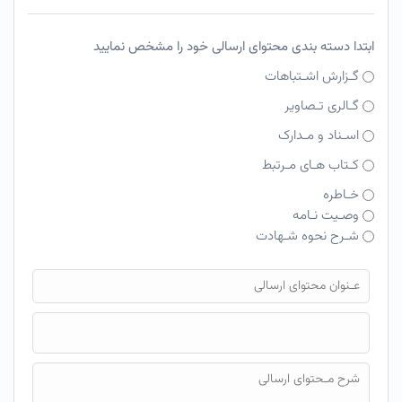
ابتدا دسته بندی محتوای ارسالی خود را مشخص نمایید
گـزارش اشـتباهات
گـالری تـصاویر
اسـناد و مـدارک
کـتاب هـای مـرتبط
خـاطره
وصـیت نـامه
شـرح نحوه شـهادت
فایل محتوای ارسالی