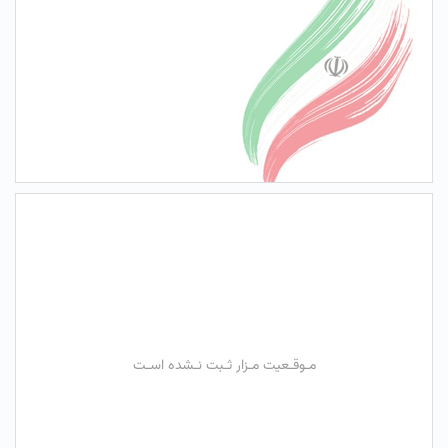
مـوقـعیت مـزار ثـبت نـشده اسـت