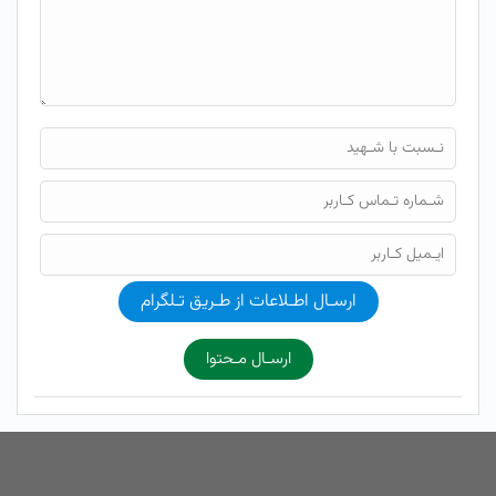
ارسـال اطـلاعات از طـریق تـلگرام
ارسـال مـحتوا