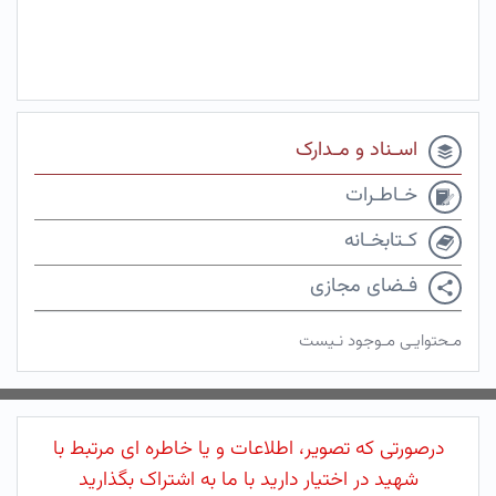
اسـناد و مـدارک
خـاطـرات
کـتابخـانه
فـضای مجازی
مـحتوایـی مـوجود نـیست
درصورتی که تصویر، اطلاعات و یا خاطره ای مرتبط با
شهید در اختیار دارید با ما به اشتراک بگذارید