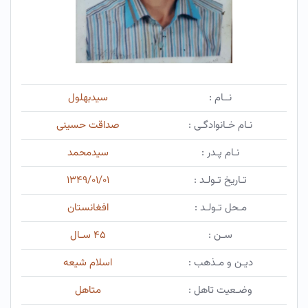
نــام :
سیدبهلول
نـام خـانوادگـی :
صداقت حسینی
نـام پـدر :
سیدمحمد
تـاریخ تـولـد :
۱۳۴۹/۰۱/۰۱
مـحل تـولـد :
افغانستان
سـن :
۴۵ سـال
دیـن و مـذهب :
اسلام شیعه
وضـعیت تاهل :
متاهل