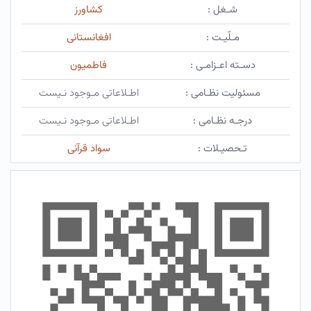
شـغل :
کشاورز
مـلّیـت :
افغانستانی
دسـته اعـزامـی :
فاطمیون
مسئولیت نظـامی :
اطـلاعاتی مـوجود نـیست
درجـه نظـامی :
اطـلاعاتی مـوجود نـیست
تـحصیـلات :
سواد قرآنی