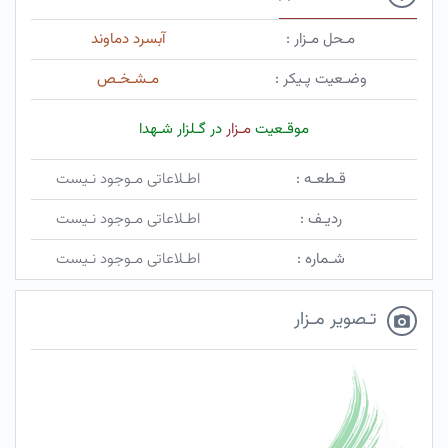
مـحل مـزار :
آبسرد دماوند
وضـعیت پـیکر :
مـشـخـص
موقـعیت
مـزار
در گـلزار شـهدا
قـطعـه :
اطـلاعاتی مـوجود نـیست
ردیـف :
اطـلاعاتی مـوجود نـیست
شـماره :
اطـلاعاتی مـوجود نـیست
تـصویر مـزار