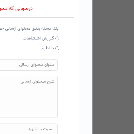
درصورتی که تصویر
ابتدا دسته بندی محتوای ارسالی خ
گـزارش اشـتباهات
خـاطره