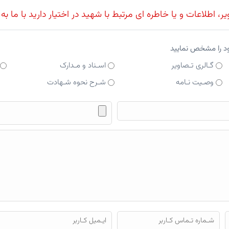
، اطلاعات و یا خاطره ای مرتبط با شهید در اختیار دارید با ما به
ود را مشخص نمایید
گـالری تـصاویر
اسـناد و مـدارک
وصـیت نـامه
شـرح نحوه شـهادت
فایل محتوای ارسالی