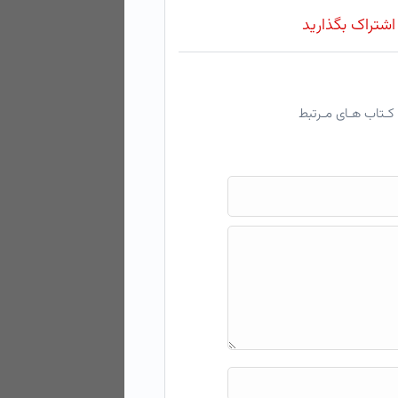
 اشتراک بگذارید
کـتاب هـای مـرتبط