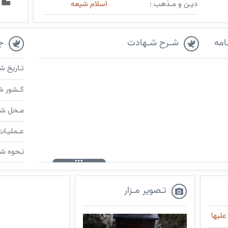
دیـن و مـذهب :
اسلام شیعه
امه
شـرح شـهادت
ج
تـاریخ ش
کـشور ش
مـحل شـ
عـملیـات
نـحوه شـ
تـصویر مـزار
علیها