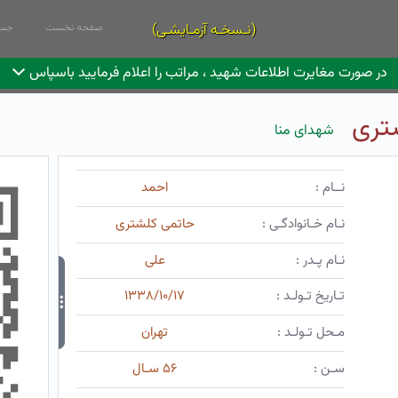
(نـسخـه آزمـایشـی)
صفحه نخست
جست
در صورت مغایرت اطلاعات شهید ، مراتب را اعلام فرمایید باسپاس
تری
شهدای منا
نــام :
احمد
نـام خـانوادگـی :
حاتمی کلشتری
نـام پـدر :
علی
تـاریخ تـولـد :
۱۳۳۸/۱۰/۱۷
مـحل تـولـد :
تهران
سـن :
۵۶ سـال