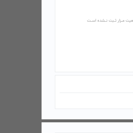
عیت مـزار ثـبت نـشده اسـت