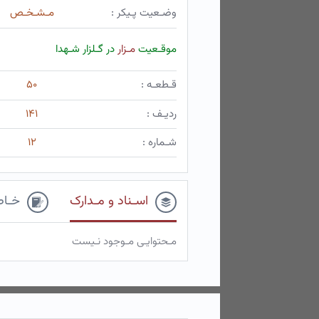
وضـعیت پـیکر :
مـشـخـص
موقـعیت
مـزار
در گـلزار شـهدا
قـطعـه :
۵۰
ردیـف :
۱۴۱
شـماره :
۱۲
اسـناد و مـدارک
خـاط
مـحتوایـی مـوجود نـیست