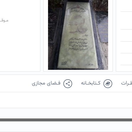
مـوقـ
ـرات
کـتابخـانه
فـضای مجازی