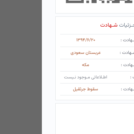
ـزئیات
شـهادت
ـهادت :
۱۳۹۴/۶/۲۰
ـهادت :
عربستان سعودی
هادت :
مکه
 :
اطـلاعاتی مـوجود نـیست
هادت :
سقوط جرثقیل