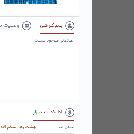
بـیوگـرافـی
وصـیت نـ
اطـلاعاتی مـوجود نـیست
اطـلاعات
مـزار
مـحل مـزار :
بهشت زهرا سلام الله 