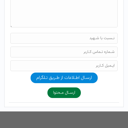
ارسـال اطـلاعات از طـریق تـلگرام
ارسـال مـحتوا