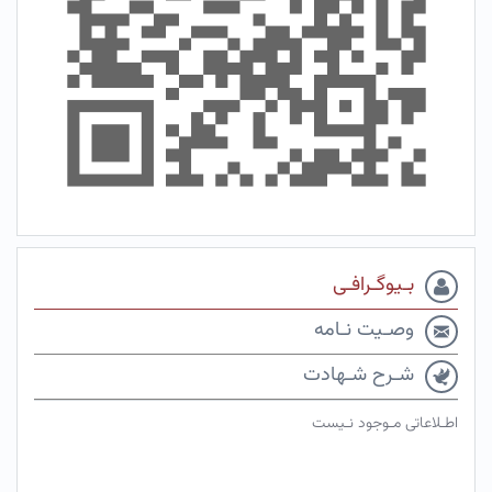
بـیوگـرافـی
وصـیت نـامه
شـرح شـهادت
اطـلاعاتی مـوجود نـیست