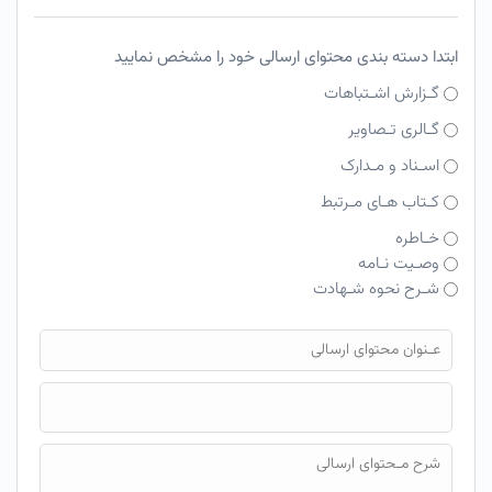
ابتدا دسته بندی محتوای ارسالی خود را مشخص نمایید
گـزارش اشـتباهات
گـالری تـصاویر
اسـناد و مـدارک
کـتاب هـای مـرتبط
خـاطره
وصـیت نـامه
شـرح نحوه شـهادت
فایل محتوای ارسالی