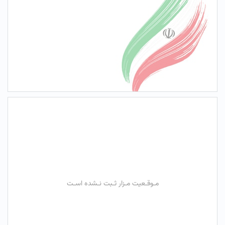
مـوقـعیت مـزار ثـبت نـشده اسـت