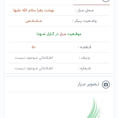
مـحل مـزار :
بهشت زهرا سلام الله علیها
وضـعیت پـیکر :
مـشـخـص
موقـعیت
مـزار
در گـلزار شـهدا
قـطعـه :
۵۰
ردیـف :
اطـلاعاتی مـوجود نـیست
شـماره :
اطـلاعاتی مـوجود نـیست
تـصویر مـزار