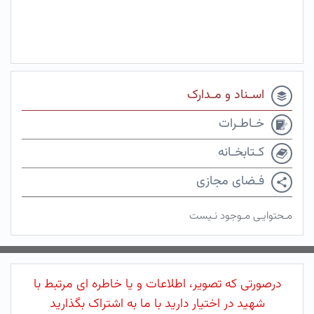
اسـناد و مـدارک
خـاطـرات
کـتابخـانه
فـضای مجازی
مـحتوایـی مـوجود نـیست
درصورتی که تصویر، اطلاعات و یا خاطره ای مرتبط با
شهید در اختیار دارید با ما به اشتراک بگذارید