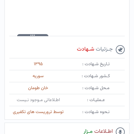
جـزئیات
شـهادت
تـاریخ شـهادت :
۱۳۹۵
کـشور شـهادت :
سوریه
مـحل شـهادت :
خان طومان
عـملیـات :
اطـلاعاتی مـوجود نـیست
نـحوه شـهادت :
توسط تروریست های تکفیری
اطـلاعات
مـزار