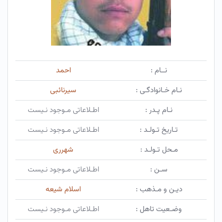
نــام :
احمد
نـام خـانوادگـی :
سیرنائبی
نـام پـدر :
اطـلاعاتی مـوجود نـیست
تـاریخ تـولـد :
اطـلاعاتی مـوجود نـیست
مـحل تـولـد :
شهرری
سـن :
اطـلاعاتی مـوجود نـیست
دیـن و مـذهب :
اسلام شیعه
وضـعیت تاهل :
اطـلاعاتی مـوجود نـیست