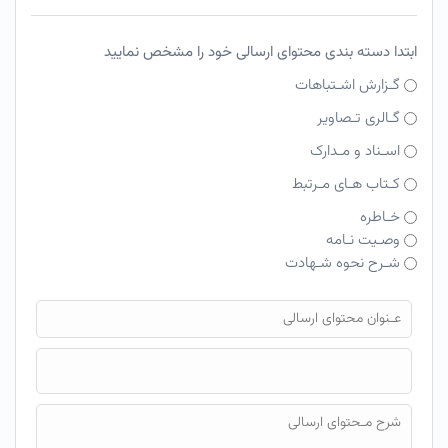
ابتدا دسته بندی محتوای ارسالی خود را مشخص نمایید
گـزارش اشـتباهات
گـالری تـصاویر
اسـناد و مـدارک
کـتاب هـای مـرتبط
خـاطره
وصـیت نـامه
شـرح نحوه شـهادت
فایل محتوای ارسالی