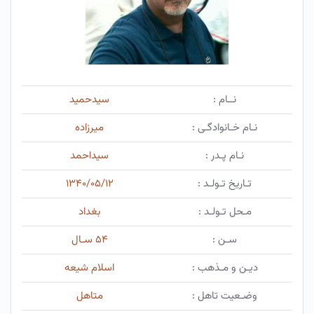
نــام :
سیدحمید
نـام خـانوادگـی :
میرزاده
نـام پـدر :
سیداحمد
تـاریخ تـولـد :
۱۳۴۰/۰۵/۱۲
مـحل تـولـد :
بغداد
سـن :
۵۴ سـال
دیـن و مـذهب :
اسلام شیعه
وضـعیت تاهل :
متاهل