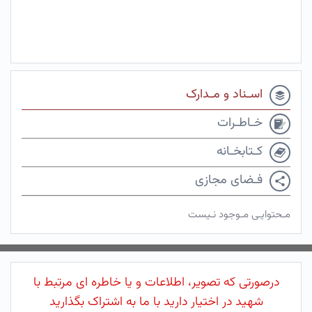
اسـناد و مـدارک
خـاطـرات
کـتابخـانه
فـضای مجازی
مـحتوایـی مـوجود نـیست
درصورتی که تصویر، اطلاعات و یا خاطره ای مرتبط با
شهید در اختیار دارید با ما به اشتراک بگذارید