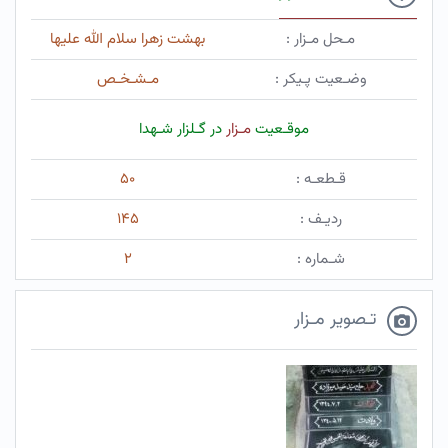
مـحل مـزار :
بهشت زهرا سلام الله علیها
وضـعیت پـیکر :
مـشـخـص
موقـعیت
مـزار
در گـلزار شـهدا
قـطعـه :
۵۰
ردیـف :
۱۴۵
شـماره :
۲
تـصویر مـزار