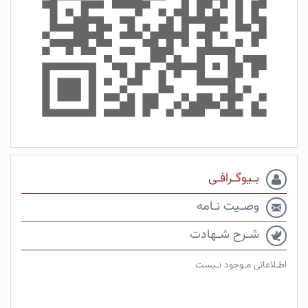
بـیوگـرافـی
وصـیت نـامه
شـرح شـهادت
اطـلاعاتی مـوجود نـیست