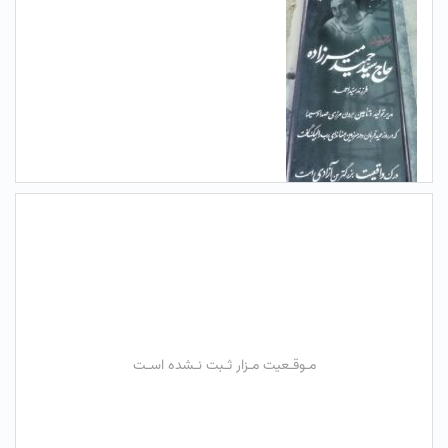
مـوقـعیت مـزار ثـبت نـشده اسـت