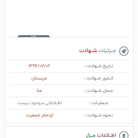
جـزئیات
شـهادت
تـاریخ شـهادت :
۱۳۹۴/۰۷/۰۲
کـشور شـهادت :
عربستان
مـحل شـهادت :
منا
عـملیـات :
اطـلاعاتی مـوجود نـیست
نـحوه شـهادت :
ازدحام جمعیت
اطـلاعات
مـزار