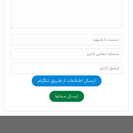
ارسـال اطـلاعات از طـریق تـلگرام
ارسـال مـحتوا