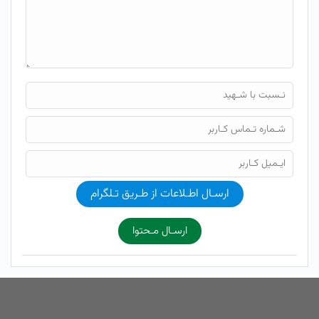
ارسـال اطـلاعات از طـریق تـلگرام
ارسـال مـحتوا