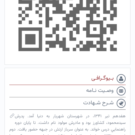
بـیوگـرافـی
وصـیت نـامه
شـرح شـهادت
هفدهم تير ۱۳۴۱، در شهرستان شهريار به دنيا آمد. پدرش
سيدمحمود، كشاورز بود و مادرش مولود نام داشت. تا پايان دوره
راهنمايي درس خواند. به عنوان سرباز ارتش در جبهه حضور يافت. دوم