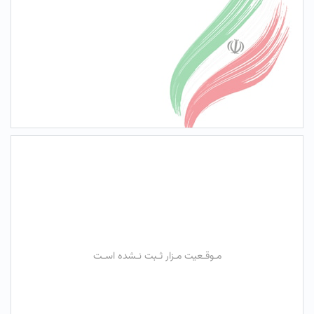
مـوقـعیت مـزار ثـبت نـشده اسـت