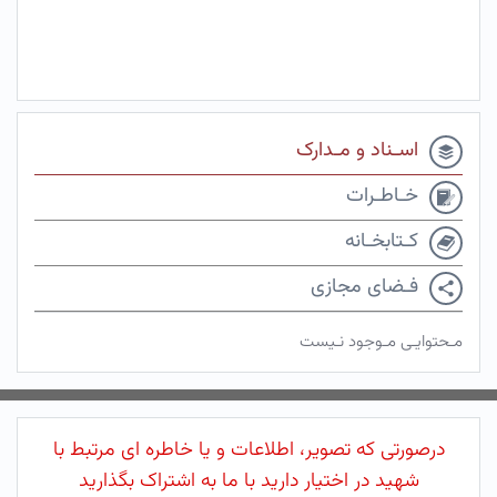
اسـناد و مـدارک
خـاطـرات
کـتابخـانه
فـضای مجازی
مـحتوایـی مـوجود نـیست
درصورتی که تصویر، اطلاعات و یا خاطره ای مرتبط با
شهید در اختیار دارید با ما به اشتراک بگذارید