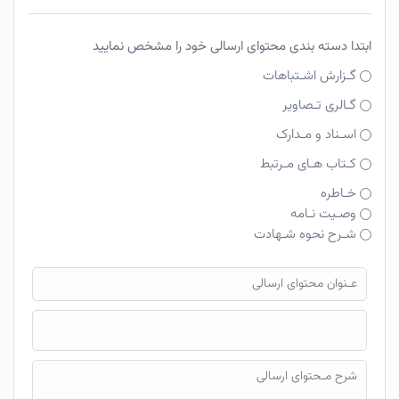
ابتدا دسته بندی محتوای ارسالی خود را مشخص نمایید
گـزارش اشـتباهات
گـالری تـصاویر
اسـناد و مـدارک
کـتاب هـای مـرتبط
خـاطره
وصـیت نـامه
شـرح نحوه شـهادت
فایل محتوای ارسالی