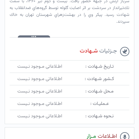
سرباز ارتش در جبهه حضور يافت. بيست و دوم تير ۱۳۶۰، با سمت
تك‌تيرانداز در سردشت بر اثر اصابت گلوله توسط گروه‌هاي ضدانقلاب به
شهادت رسيد. پيكر وي را در بهشت‌زهراي شهرستان تهران به خاك
سپردند.
جـزئیات
شـهادت
تـاریخ شـهادت :
اطـلاعاتی مـوجود نـیست
کـشور شـهادت :
اطـلاعاتی مـوجود نـیست
مـحل شـهادت :
اطـلاعاتی مـوجود نـیست
عـملیـات :
اطـلاعاتی مـوجود نـیست
نـحوه شـهادت :
اطـلاعاتی مـوجود نـیست
اطـلاعات
مـزار