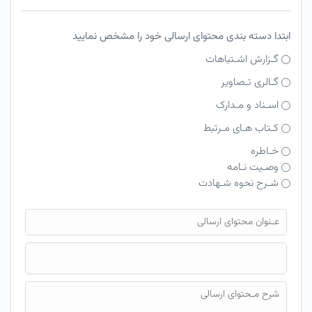
ابتدا دسته بندی محتوای ارسالی خود را مشخص نمایید
گـزارش اشـتباهات
گـالری تـصاویر
اسـناد و مـدارک
کـتاب هـای مـرتبط
خـاطره
وصـیت نـامه
شـرح نحوه شـهادت
فایل محتوای ارسالی