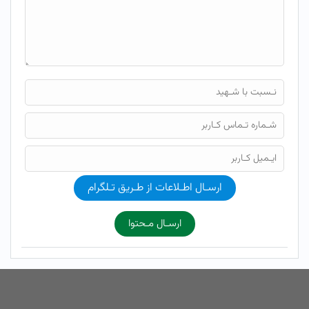
ارسـال اطـلاعات از طـریق تـلگرام
ارسـال مـحتوا