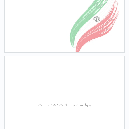
مـوقـعیت مـزار ثـبت نـشده اسـت