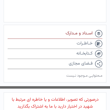
اسـناد و مـدارک
خـاطـرات
کـتابخـانه
فـضای مجازی
مـحتوایـی مـوجود نـیست
درصورتی که تصویر، اطلاعات و یا خاطره ای مرتبط با
شهید در اختیار دارید با ما به اشتراک بگذارید