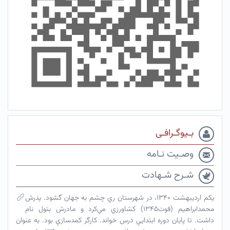
بـیوگـرافـی
وصـیت نـامه
شـرح شـهادت
يكم ارديبهشت ۱۳۴۰، در شهرستان ري چشم به جهان گشود. پدرش
محمدابراهيم (فوت۱۳۴۵) كشاورزي مي‌كرد و مادرش بتول نام
داشت. تا پايان دوره ابتدايي درس خواند. كارگر كمدسازي بود. به عنوان