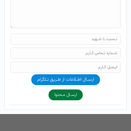
ارسـال اطـلاعات از طـریق تـلگرام
ارسـال مـحتوا