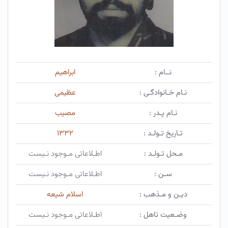
نــام :
ابراهیم
نـام خـانوادگـی :
عظیمی
نـام پـدر :
مصیب
تـاریخ تـولـد :
۱۳۳۲
مـحل تـولـد :
اطـلاعاتی مـوجود نـیست
سـن :
اطـلاعاتی مـوجود نـیست
دیـن و مـذهب :
اسلام شیعه
وضـعیت تاهل :
اطـلاعاتی مـوجود نـیست