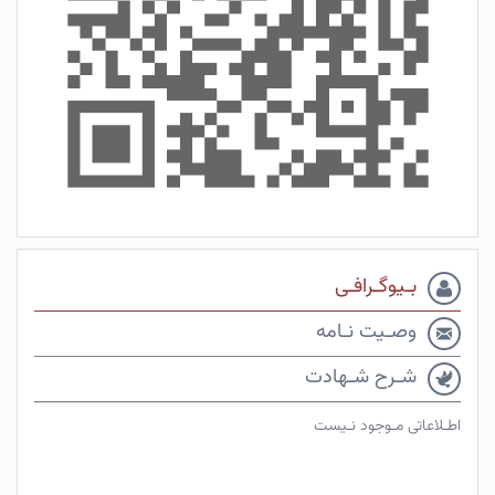
بـیوگـرافـی
وصـیت نـامه
شـرح شـهادت
اطـلاعاتی مـوجود نـیست