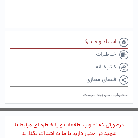
اسـناد و مـدارک
خـاطـرات
کـتابخـانه
فـضای مجازی
مـحتوایـی مـوجود نـیست
درصورتی که تصویر، اطلاعات و یا خاطره ای مرتبط با
شهید در اختیار دارید با ما به اشتراک بگذارید