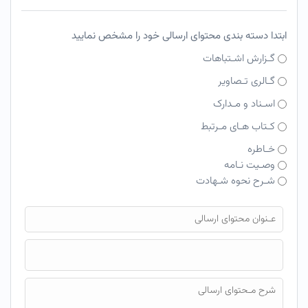
ابتدا دسته بندی محتوای ارسالی خود را مشخص نمایید
گـزارش اشـتباهات
گـالری تـصاویر
اسـناد و مـدارک
کـتاب هـای مـرتبط
خـاطره
وصـیت نـامه
شـرح نحوه شـهادت
فایل محتوای ارسالی