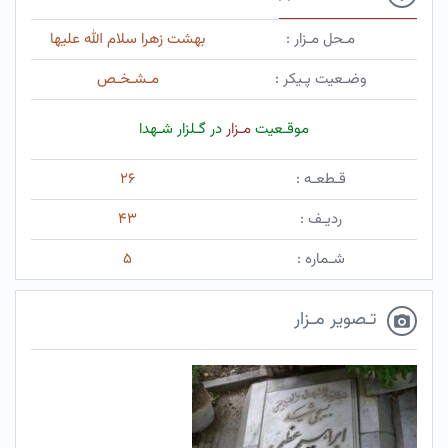
مـحل مـزار :
بهشت زهرا سلام الله علیها
وضـعیت پـیکر :
مـشـخـص
موقـعیت
مـزار
در گـلزار شـهدا
قـطعـه :
۲۶
ردیـف :
۴۳
شـماره :
۵
تـصویر مـزار