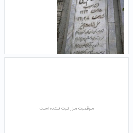
مـوقـعیت مـزار ثـبت نـشده اسـت