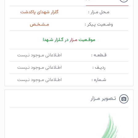
مـحل مـزار :
گلزار شهدای پاکدشت
وضـعیت پـیکر :
مـشـخـص
موقـعیت
مـزار
در گـلزار شـهدا
قـطعـه :
اطـلاعاتی مـوجود نـیست
ردیـف :
اطـلاعاتی مـوجود نـیست
شـماره :
اطـلاعاتی مـوجود نـیست
تـصویر مـزار