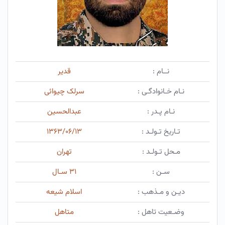
نــام :
قدیر
نـام خـانوادگـی :
سرلک چیوائی
نـام پـدر :
عبدالحسین
تـاریخ تـولـد :
۱۳۶۳/۰۶/۱۳
مـحل تـولـد :
تهران
سـن :
۳۱ سـال
دیـن و مـذهب :
اسلام شیعه
وضـعیت تاهل :
متاهل