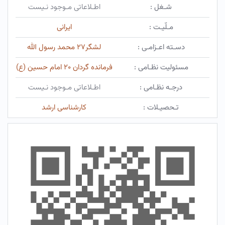
شـغل :
اطـلاعاتی مـوجود نـیست
مـلّیـت :
ایرانی
دسـته اعـزامـی :
لشگر۲۷ محمد رسول الله
مسئولیت نظـامی :
فرمانده گردان ۲۰ امام حسین (ع)
درجـه نظـامی :
اطـلاعاتی مـوجود نـیست
تـحصیـلات :
کارشناسی ارشد