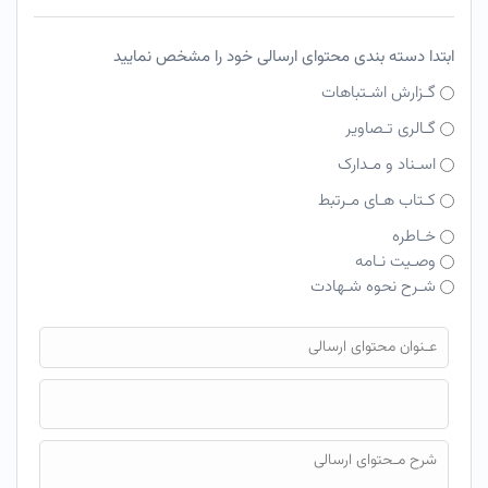
ابتدا دسته بندی محتوای ارسالی خود را مشخص نمایید
گـزارش اشـتباهات
گـالری تـصاویر
اسـناد و مـدارک
کـتاب هـای مـرتبط
خـاطره
وصـیت نـامه
شـرح نحوه شـهادت
فایل محتوای ارسالی