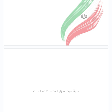
مـوقـعیت مـزار ثـبت نـشده اسـت