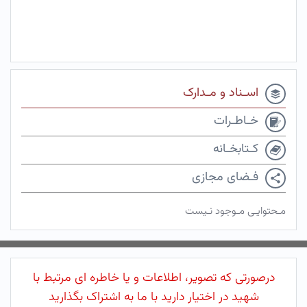
اسـناد و مـدارک
خـاطـرات
کـتابخـانه
فـضای مجازی
مـحتوایـی مـوجود نـیست
درصورتی که تصویر، اطلاعات و یا خاطره ای مرتبط با
شهید در اختیار دارید با ما به اشتراک بگذارید