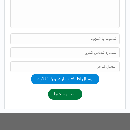
ارسـال اطـلاعات از طـریق تـلگرام
ارسـال مـحتوا