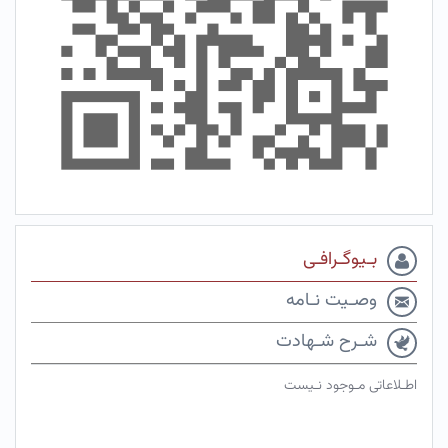
بـیوگـرافـی
وصـیت نـامه
شـرح شـهادت
اطـلاعاتی مـوجود نـیست