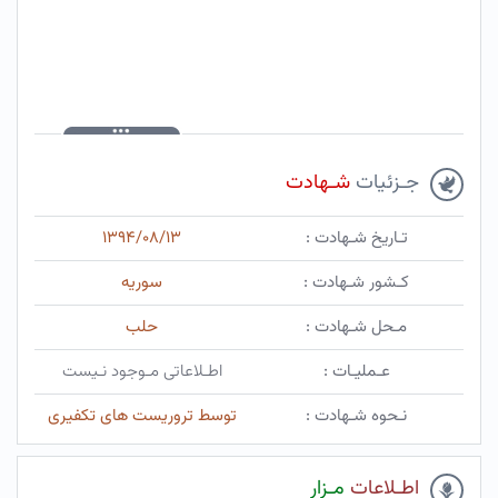
جـزئیات
شـهادت
تـاریخ شـهادت :
۱۳۹۴/۰۸/۱۳
کـشور شـهادت :
سوریه
مـحل شـهادت :
حلب
عـملیـات :
اطـلاعاتی مـوجود نـیست
نـحوه شـهادت :
توسط تروریست های تکفیری
اطـلاعات
مـزار