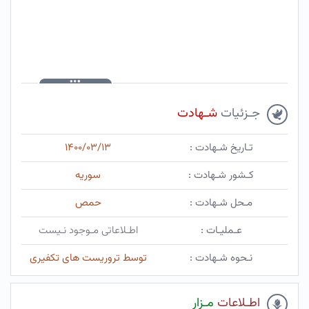
جـزئیات
شـهادت
تـاریخ شـهادت :
۱۴۰۰/۰۳/۱۳
کـشور شـهادت :
سوریه
مـحل شـهادت :
حمص
عـملیـات :
اطـلاعاتی مـوجود نـیست
نـحوه شـهادت :
توسط تروریست های تکفیری
اطـلاعات
مـزار