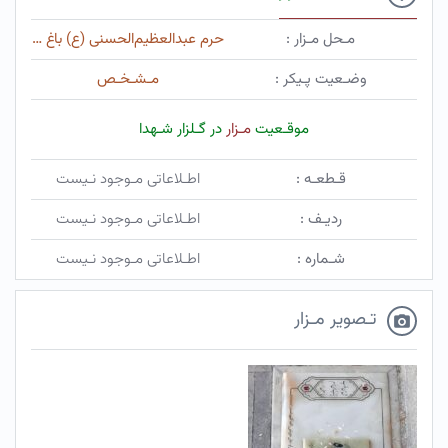
مـحل مـزار :
حرم ‌عبدالعظیم‌الحسنی (ع) باغ توتی
وضـعیت پـیکر :
مـشـخـص
موقـعیت
مـزار
در گـلزار شـهدا
قـطعـه :
اطـلاعاتی مـوجود نـیست
ردیـف :
اطـلاعاتی مـوجود نـیست
شـماره :
اطـلاعاتی مـوجود نـیست
تـصویر مـزار