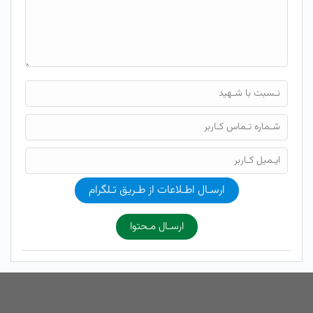
ارسـال اطـلاعات از طـریق تـلگرام
ارسـال مـحتوا