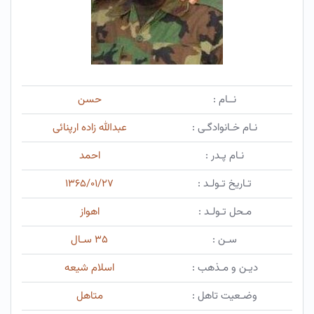
نــام :
حسن
نـام خـانوادگـی :
عبدالله زاده ارپنائی
نـام پـدر :
احمد
تـاریخ تـولـد :
۱۳۶۵/۰۱/۲۷
مـحل تـولـد :
اهواز
سـن :
۳۵ سـال
دیـن و مـذهب :
اسلام شیعه
وضـعیت تاهل :
متاهل