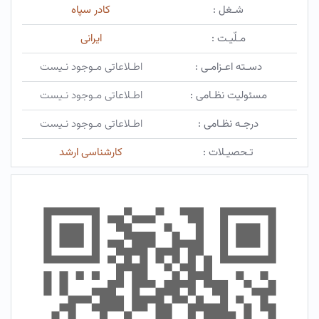
شـغل :
کادر سپاه
مـلّیـت :
ایرانی
دسـته اعـزامـی :
اطـلاعاتی مـوجود نـیست
مسئولیت نظـامی :
اطـلاعاتی مـوجود نـیست
درجـه نظـامی :
اطـلاعاتی مـوجود نـیست
تـحصیـلات :
کارشناسی ارشد