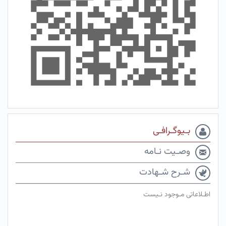
بـیوگـرافـی
وصـیت نـامه
شـرح شـهادت
اطـلاعاتی مـوجود نـیست