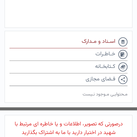
اسـناد و مـدارک
خـاطـرات
کـتابخـانه
فـضای مجازی
مـحتوایـی مـوجود نـیست
درصورتی که تصویر، اطلاعات و یا خاطره ای مرتبط با
شهید در اختیار دارید با ما به اشتراک بگذارید