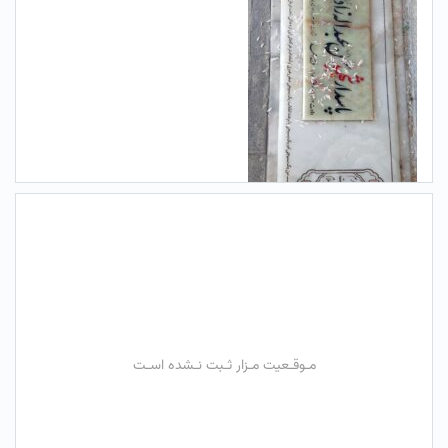
مـوقـعیت مـزار ثـبت نـشده اسـت