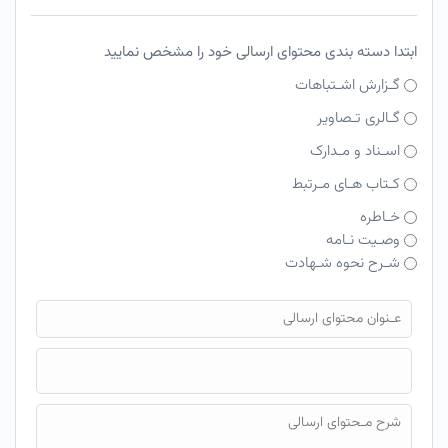
ابتدا دسته بندی محتوای ارسالی خود را مشخص نمایید
گـزارش اشـتباهات
گـالری تـصاویر
اسـناد و مـدارک
کـتاب هـای مـرتبط
خـاطره
وصـیت نـامه
شـرح نحوه شـهادت
فایل محتوای ارسالی