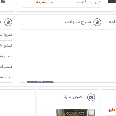
دیـن و مـذهب :
اسلام شیعه
امه
شـرح شـهادت
ج
تـاریخ ش
کـشور ش
مـحل شـ
عـملیـات
نـحوه شـ
تـصویر مـزار
علیها