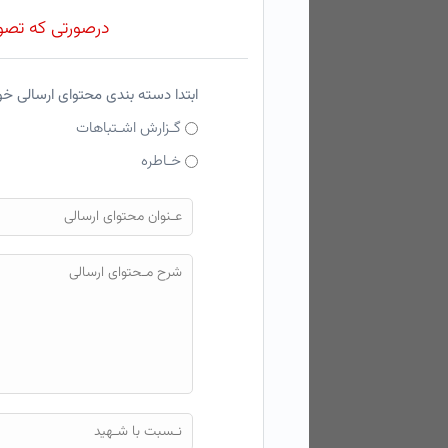
درصورتی که تصویر
ابتدا دسته بندی محتوای ارسالی خ
گـزارش اشـتباهات
خـاطره