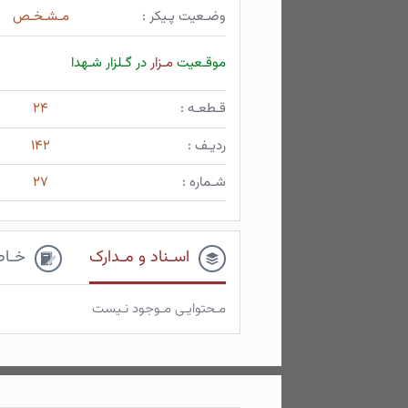
وضـعیت پـیکر :
مـشـخـص
موقـعیت
مـزار
در گـلزار شـهدا
قـطعـه :
۲۴
ردیـف :
۱۴۲
شـماره :
۲۷
اسـناد و مـدارک
خـاط
مـحتوایـی مـوجود نـیست