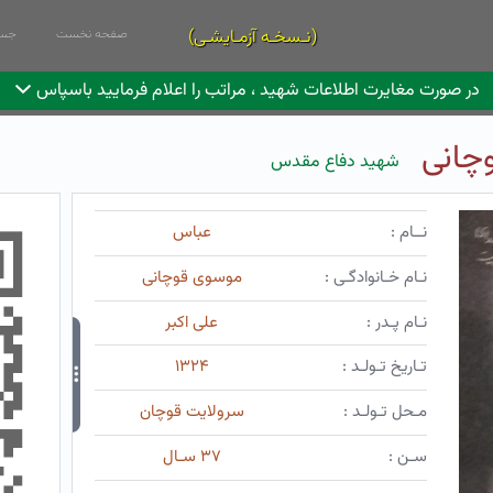
(نـسخـه آزمـایشـی)
صفحه نخست
جست
در صورت مغایرت اطلاعات شهید ، مراتب را اعلام فرمایید باسپاس
چانی
شهید دفاع مقدس
نــام :
عباس
نـام خـانوادگـی :
موسوی قوچانی
نـام پـدر :
علی اکبر
تـاریخ تـولـد :
۱۳۲۴
مـحل تـولـد :
سرولایت قوچان
سـن :
۳۷ سـال