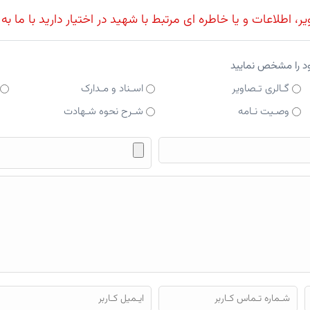
، اطلاعات و یا خاطره ای مرتبط با شهید در اختیار دارید با ما به
ود را مشخص نمایید
گـالری تـصاویر
اسـناد و مـدارک
وصـیت نـامه
شـرح نحوه شـهادت
فایل محتوای ارسالی