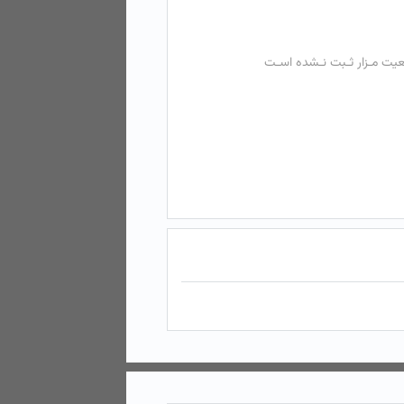
عیت مـزار ثـبت نـشده اسـت