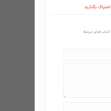
 اشتراک بگذارید
کـتاب هـای مـرتبط