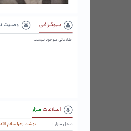
بـیوگـرافـی
وصـیت نـ
اطـلاعاتی مـوجود نـیست
اطـلاعات
مـزار
مـحل مـزار :
بهشت زهرا سلام الله 