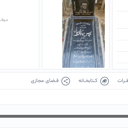
مـوقـ
ـرات
کـتابخـانه
فـضای مجازی