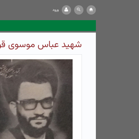
ورود
شهید عباس موسوی قو