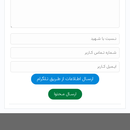
ارسـال اطـلاعات از طـریق تـلگرام
ارسـال مـحتوا