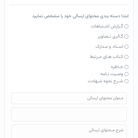
ابتدا دسته بندی محتوای ارسالی خود را مشخص نمایید
گـزارش اشـتباهات
گـالری تـصاویر
اسـناد و مـدارک
کـتاب هـای مـرتبط
خـاطره
وصـیت نـامه
شـرح نحوه شـهادت
فایل محتوای ارسالی