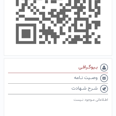
بـیوگـرافـی
وصـیت نـامه
شـرح شـهادت
اطـلاعاتی مـوجود نـیست