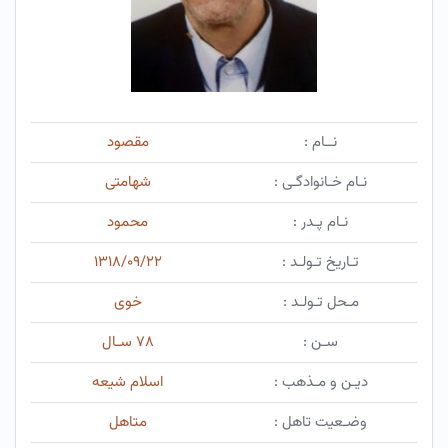
نــام :
مقصود
نـام خـانوادگـی :
شهامتی
نـام پـدر :
محمود
تـاریخ تـولـد :
۱۳۱۸/۰۹/۲۲
مـحل تـولـد :
خوی
سـن :
۷۸ سـال
دیـن و مـذهب :
اسلام شیعه
وضـعیت تاهل :
متاهل