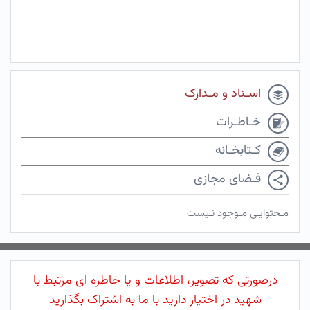
اسـناد و مـدارک
خـاطـرات
کـتابخـانه
فـضای مجازی
مـحتوایـی مـوجود نـیست
درصورتی که تصویر، اطلاعات و یا خاطره ای مرتبط با
شهید در اختیار دارید با ما به اشتراک بگذارید