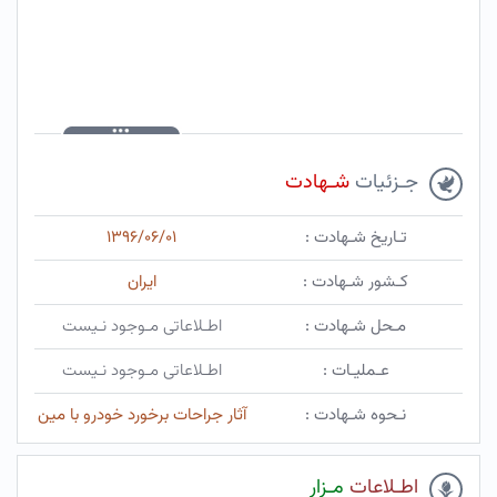
جـزئیات
شـهادت
تـاریخ شـهادت :
۱۳۹۶/۰۶/۰۱
کـشور شـهادت :
ایران
مـحل شـهادت :
اطـلاعاتی مـوجود نـیست
عـملیـات :
اطـلاعاتی مـوجود نـیست
نـحوه شـهادت :
آثار جراحات برخورد خودرو با مین
اطـلاعات
مـزار