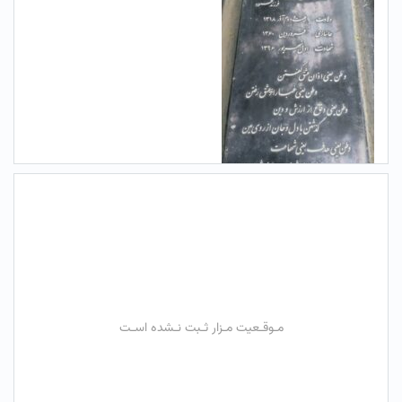
مـوقـعیت مـزار ثـبت نـشده اسـت