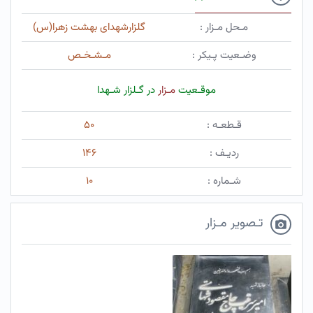
مـحل مـزار :
گلزارشهدای بهشت زهرا(س)
وضـعیت پـیکر :
مـشـخـص
موقـعیت
مـزار
در گـلزار شـهدا
قـطعـه :
۵۰
ردیـف :
۱۴۶
شـماره :
۱۰
تـصویر مـزار