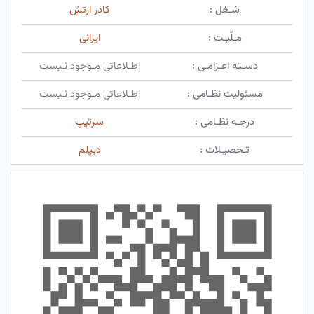
شـغل :
کادر ارتش
مـلّیـت :
ایرانی
دسـته اعـزامـی :
اطـلاعاتی مـوجود نـیست
مسئولیت نظـامی :
اطـلاعاتی مـوجود نـیست
درجـه نظـامی :
سرتیپ
تـحصیـلات :
دیپلم