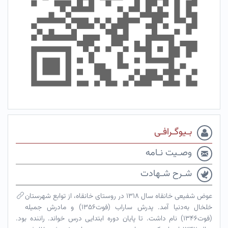
بـیوگـرافـی
وصـیت نـامه
شـرح شـهادت
عوض شفیعی ‌خانقاه سال ۱۳۱۸ در روستای خانقاه، از توابع شهرستان
خلخال به‌دنیا آمد. پدرش ساراب (فوت۱۳۵۶) و مادرش جمیله
(فوت۱۳۴۶) نام داشت. تا پایان دوره ابتدایی درس خواند. راننده بود.