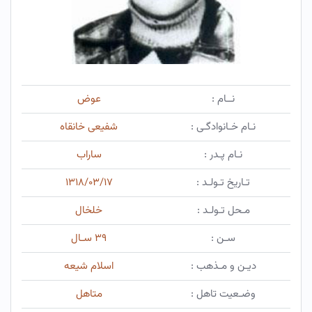
نــام :
عوض
نـام خـانوادگـی :
شفیعی خانقاه
نـام پـدر :
ساراب
تـاریخ تـولـد :
۱۳۱۸/۰۳/۱۷
مـحل تـولـد :
خلخال
سـن :
۳۹ سـال
دیـن و مـذهب :
اسلام شیعه
وضـعیت تاهل :
متاهل