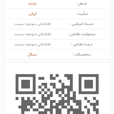
شـغل :
راننده
مـلّیـت :
ایرانی
دسـته اعـزامـی :
اطـلاعاتی مـوجود نـیست
مسئولیت نظـامی :
اطـلاعاتی مـوجود نـیست
درجـه نظـامی :
اطـلاعاتی مـوجود نـیست
تـحصیـلات :
سیکل