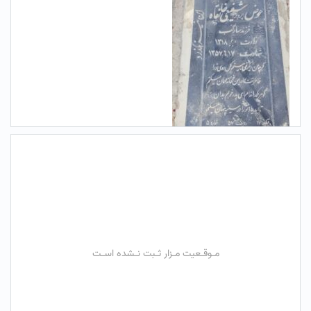
مـوقـعیت مـزار ثـبت نـشده اسـت