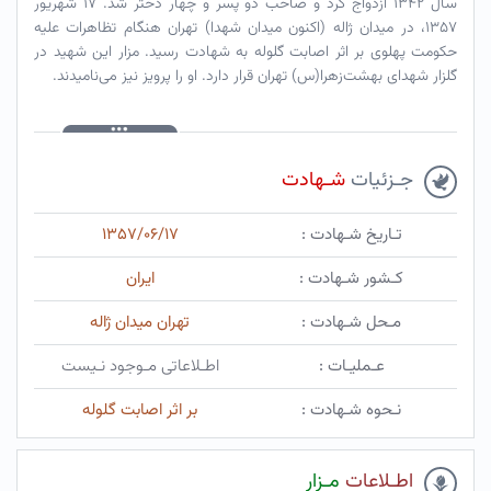
سال ۱۳۴۲ ازدواج کرد و صاحب دو پسر و چهار دختر شد. ۱۷ شهریور
۱۳۵۷، در میدان ژاله (اکنون میدان شهدا) تهران هنگام تظاهرات علیه
حکومت پهلوی بر اثر اصابت گلوله به شهادت رسید. مزار این شهید در
گلزار شهدای بهشت‌زهرا(س) تهران قرار دارد. او را پرویز نیز می‌نامیدند.
جـزئیات
شـهادت
تـاریخ شـهادت :
۱۳۵۷/۰۶/۱۷
کـشور شـهادت :
ایران
مـحل شـهادت :
تهران میدان ژاله
عـملیـات :
اطـلاعاتی مـوجود نـیست
نـحوه شـهادت :
بر اثر اصابت گلوله
اطـلاعات
مـزار