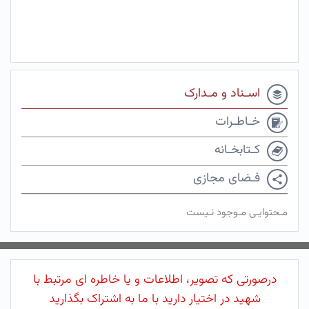
اسـناد و مـدارک
خـاطـرات
کـتابخـانه
فـضای مجازی
مـحتوایـی مـوجود نـیست
درصورتی که تصویر، اطلاعات و یا خاطره ای مرتبط با
شهید در اختیار دارید با ما به اشتراک بگذارید