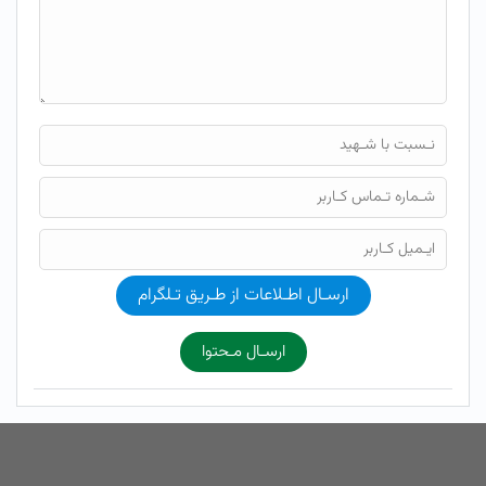
ارسـال اطـلاعات از طـریق تـلگرام
ارسـال مـحتوا