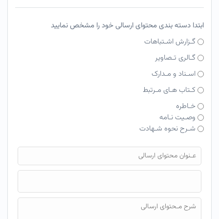
ابتدا دسته بندی محتوای ارسالی خود را مشخص نمایید
گـزارش اشـتباهات
گـالری تـصاویر
اسـناد و مـدارک
کـتاب هـای مـرتبط
خـاطره
وصـیت نـامه
شـرح نحوه شـهادت
فایل محتوای ارسالی