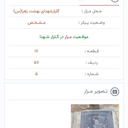
مـحل مـزار :
گلزارشهدای بهشت زهرا(س)
وضـعیت پـیکر :
مـشـخـص
موقـعیت
مـزار
در گـلزار شـهدا
قـطعـه :
۱۷
ردیـف :
۵۷
شـماره :
۵
تـصویر مـزار