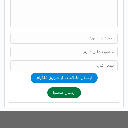
ارسـال اطـلاعات از طـریق تـلگرام
ارسـال مـحتوا