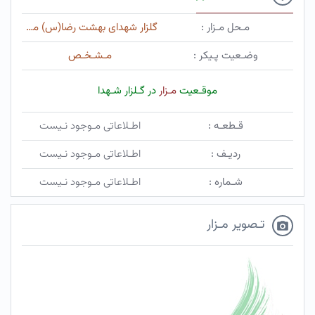
مـحل مـزار :
گلزار شهدای بهشت رضا(س) مشهد
وضـعیت پـیکر :
مـشـخـص
موقـعیت
مـزار
در گـلزار شـهدا
قـطعـه :
اطـلاعاتی مـوجود نـیست
ردیـف :
اطـلاعاتی مـوجود نـیست
شـماره :
اطـلاعاتی مـوجود نـیست
تـصویر مـزار