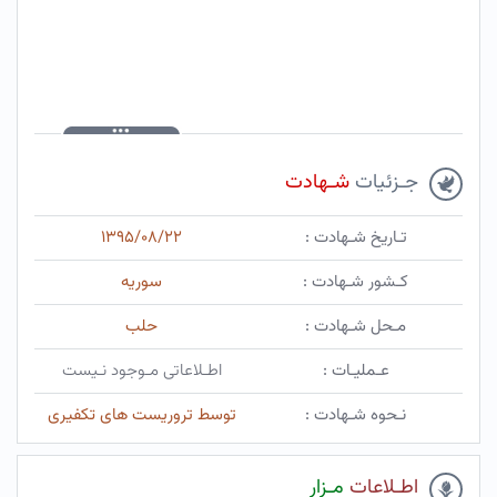
جـزئیات
شـهادت
تـاریخ شـهادت :
۱۳۹۵/۰۸/۲۲
کـشور شـهادت :
سوریه
مـحل شـهادت :
حلب
عـملیـات :
اطـلاعاتی مـوجود نـیست
نـحوه شـهادت :
توسط تروریست های تکفیری
اطـلاعات
مـزار