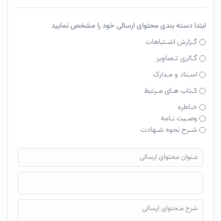
ابتدا دسته بندی محتوای ارسالی خود را مشخص نمایید
گـزارش اشـتباهات
گـالری تـصاویر
اسـناد و مـدارک
کـتاب هـای مـرتبط
خـاطره
وصـیت نـامه
شـرح نحوه شـهادت
فایل محتوای ارسالی