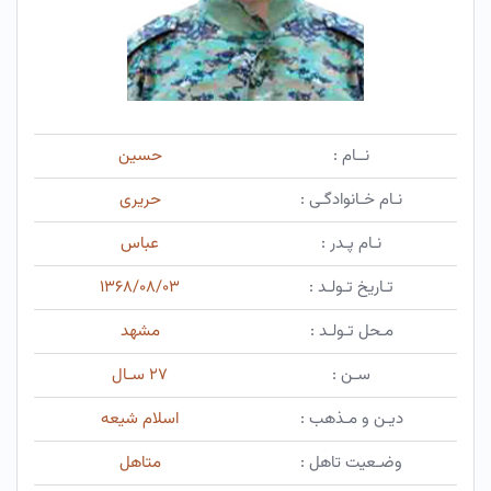
نــام :
حسین
نـام خـانوادگـی :
حریری
نـام پـدر :
عباس
تـاریخ تـولـد :
۱۳۶۸/۰۸/۰۳
مـحل تـولـد :
مشهد
سـن :
۲۷ سـال
دیـن و مـذهب :
اسلام شیعه
وضـعیت تاهل :
متاهل