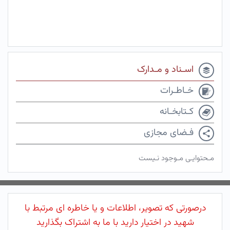
اسـناد و مـدارک
خـاطـرات
کـتابخـانه
فـضای مجازی
مـحتوایـی مـوجود نـیست
درصورتی که تصویر، اطلاعات و یا خاطره ای مرتبط با
شهید در اختیار دارید با ما به اشتراک بگذارید