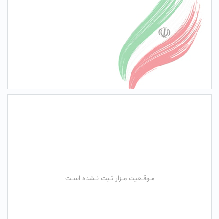
مـوقـعیت مـزار ثـبت نـشده اسـت