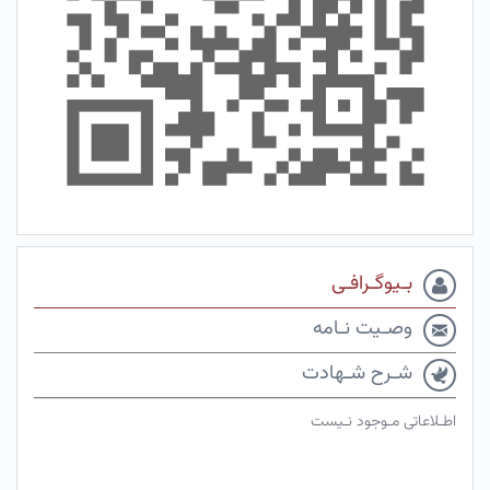
بـیوگـرافـی
وصـیت نـامه
شـرح شـهادت
اطـلاعاتی مـوجود نـیست