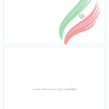
مـوقـعیت مـزار ثـبت نـشده اسـت