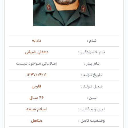
نــام :
داداله
نـام خـانوادگـی :
دهقان شیبانی
نـام پـدر :
اطـلاعاتی مـوجود نـیست
تـاریخ تـولـد :
۱۳۴۷/۰۴/۰۱
مـحل تـولـد :
فارس
سـن :
۴۶ سـال
دیـن و مـذهب :
اسلام شیعه
وضـعیت تاهل :
متاهل