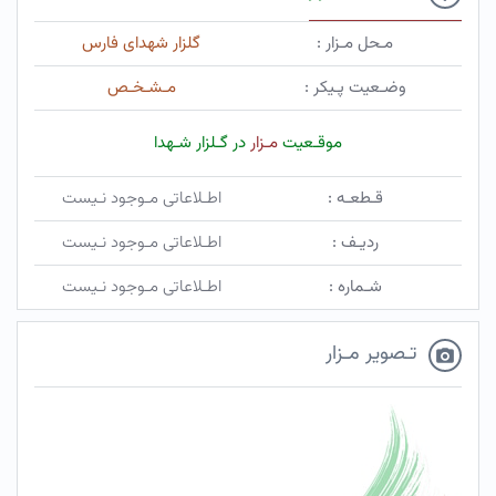
مـحل مـزار :
گلزار شهدای فارس
وضـعیت پـیکر :
مـشـخـص
موقـعیت
مـزار
در گـلزار شـهدا
قـطعـه :
اطـلاعاتی مـوجود نـیست
ردیـف :
اطـلاعاتی مـوجود نـیست
شـماره :
اطـلاعاتی مـوجود نـیست
تـصویر مـزار