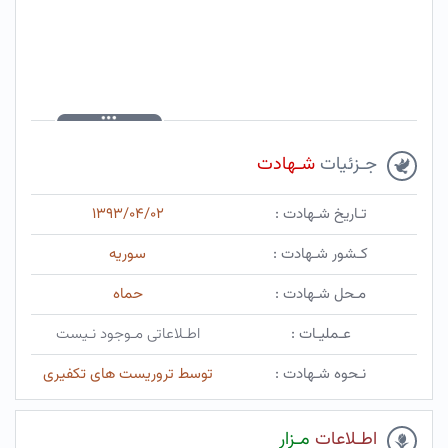
جـزئیات
شـهادت
تـاریخ شـهادت :
۱۳۹۳/۰۴/۰۲
کـشور شـهادت :
سوریه
مـحل شـهادت :
حماه
عـملیـات :
اطـلاعاتی مـوجود نـیست
نـحوه شـهادت :
توسط تروریست های تکفیری
اطـلاعات
مـزار