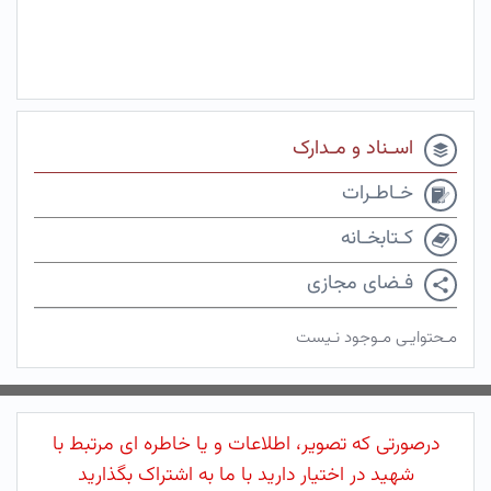
اسـناد و مـدارک
خـاطـرات
کـتابخـانه
فـضای مجازی
مـحتوایـی مـوجود نـیست
درصورتی که تصویر، اطلاعات و یا خاطره ای مرتبط با
شهید در اختیار دارید با ما به اشتراک بگذارید