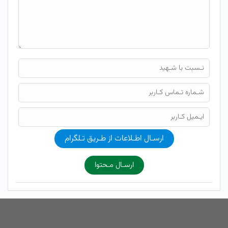
ارسـال اطـلاعات از طـریق تـلگرام
ارسـال مـحتوا