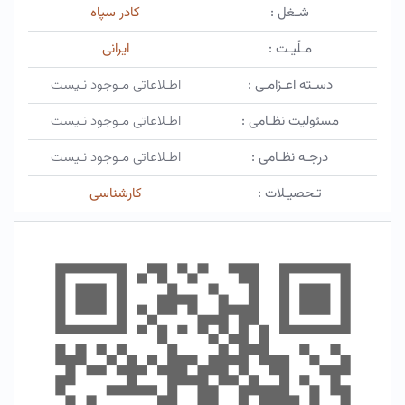
شـغل :
کادر سپاه
مـلّیـت :
ایرانی
دسـته اعـزامـی :
اطـلاعاتی مـوجود نـیست
مسئولیت نظـامی :
اطـلاعاتی مـوجود نـیست
درجـه نظـامی :
اطـلاعاتی مـوجود نـیست
تـحصیـلات :
کارشناسی