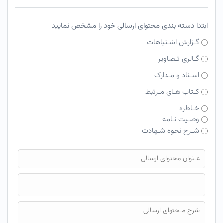
ابتدا دسته بندی محتوای ارسالی خود را مشخص نمایید
گـزارش اشـتباهات
گـالری تـصاویر
اسـناد و مـدارک
کـتاب هـای مـرتبط
خـاطره
وصـیت نـامه
شـرح نحوه شـهادت
فایل محتوای ارسالی