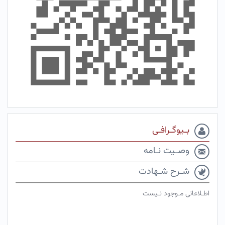
بـیوگـرافـی
وصـیت نـامه
شـرح شـهادت
اطـلاعاتی مـوجود نـیست