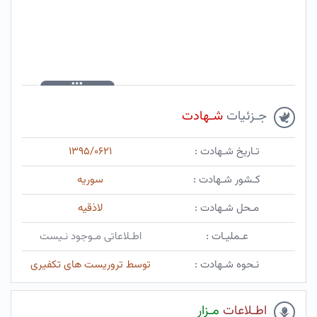
جـزئیات
شـهادت
تـاریخ شـهادت :
۱۳۹۵/۰۶۲۱
کـشور شـهادت :
سوریه
مـحل شـهادت :
لاذقیه
عـملیـات :
اطـلاعاتی مـوجود نـیست
نـحوه شـهادت :
توسط تروریست های تکفیری
اطـلاعات
مـزار