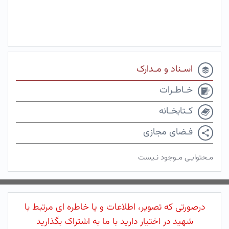
اسـناد و مـدارک
خـاطـرات
کـتابخـانه
فـضای مجازی
مـحتوایـی مـوجود نـیست
درصورتی که تصویر، اطلاعات و یا خاطره ای مرتبط با
شهید در اختیار دارید با ما به اشتراک بگذارید