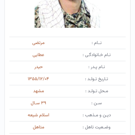
نــام :
مرتضی
نـام خـانوادگـی :
عطایی
نـام پـدر :
حیدر
تـاریخ تـولـد :
۱۳۵۵/۱۲/۰۴
مـحل تـولـد :
مشهد
سـن :
۳۹ سـال
دیـن و مـذهب :
اسلام شیعه
وضـعیت تاهل :
متاهل