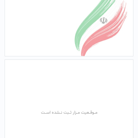
مـوقـعیت مـزار ثـبت نـشده اسـت