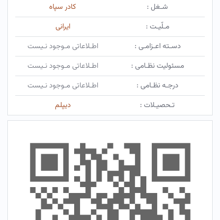
شـغل :
کادر سپاه
مـلّیـت :
ایرانی
دسـته اعـزامـی :
اطـلاعاتی مـوجود نـیست
مسئولیت نظـامی :
اطـلاعاتی مـوجود نـیست
درجـه نظـامی :
اطـلاعاتی مـوجود نـیست
تـحصیـلات :
دیپلم