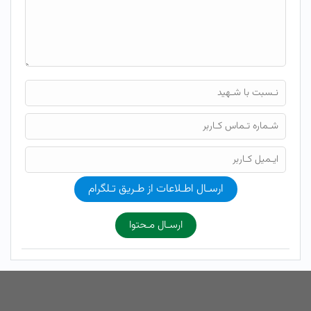
ارسـال اطـلاعات از طـریق تـلگرام
ارسـال مـحتوا