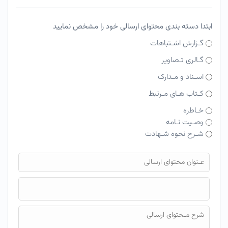
ابتدا دسته بندی محتوای ارسالی خود را مشخص نمایید
گـزارش اشـتباهات
گـالری تـصاویر
اسـناد و مـدارک
کـتاب هـای مـرتبط
خـاطره
وصـیت نـامه
شـرح نحوه شـهادت
فایل محتوای ارسالی