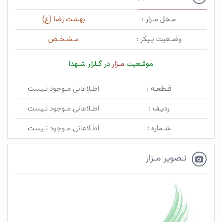
مـحل مـزار :
بهشت رضا (ع)
وضـعیت پـیکر :
مـشـخـص
موقـعیت
مـزار
در گـلزار شـهدا
قـطعـه :
اطـلاعاتی مـوجود نـیست
ردیـف :
اطـلاعاتی مـوجود نـیست
شـماره :
اطـلاعاتی مـوجود نـیست
تـصویر مـزار