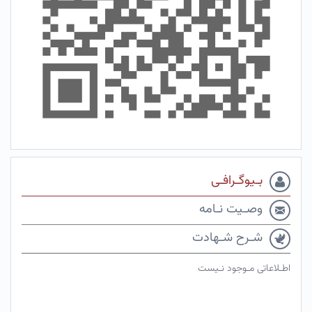
بـیوگـرافـی
وصـیت نـامه
شـرح شـهادت
اطـلاعاتی مـوجود نـیست