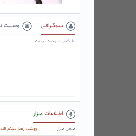
بـیوگـرافـی
وصـیت نـ
اطـلاعاتی مـوجود نـیست
اطـلاعات
مـزار
مـحل مـزار :
بهشت زهرا سلام الله 