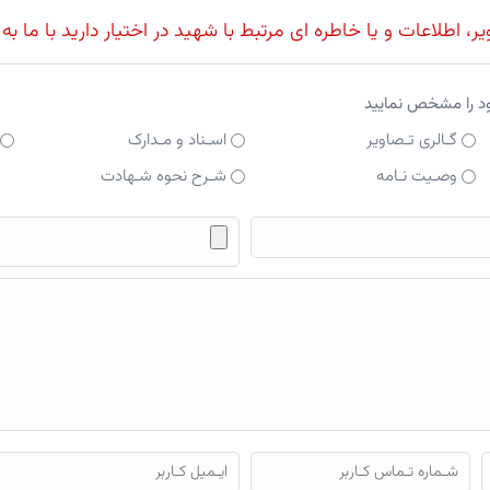
، اطلاعات و یا خاطره ای مرتبط با شهید در اختیار دارید با ما به
ود را مشخص نمایید
گـالری تـصاویر
اسـناد و مـدارک
وصـیت نـامه
شـرح نحوه شـهادت
فایل محتوای ارسالی