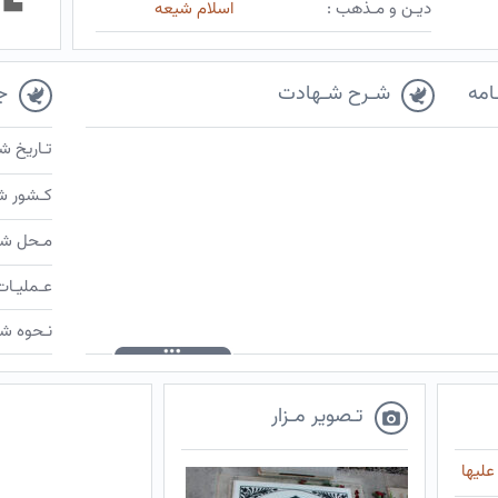
دیـن و مـذهب :
اسلام شیعه
امه
شـرح شـهادت
ج
تـاریخ ش
کـشور ش
مـحل شـ
عـملیـات
نـحوه شـ
تـصویر مـزار
علیها