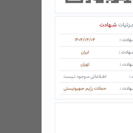
ـزئیات
شـهادت
ـهادت :
۱۴۰۴/۰۴/۰۴
ـهادت :
ایران
هادت :
تهران
 :
اطـلاعاتی مـوجود نـیست
هادت :
حملات رژیم صهیونیستی