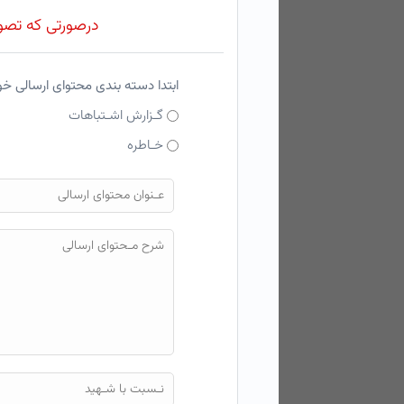
درصورتی که تصویر
ابتدا دسته بندی محتوای ارسالی خ
گـزارش اشـتباهات
خـاطره