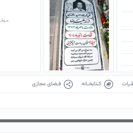
مـوقـ
ـرات
کـتابخـانه
فـضای مجازی