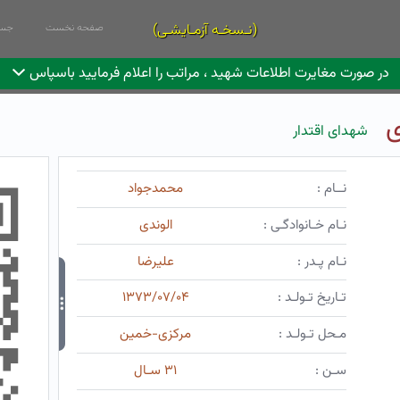
(نـسخـه آزمـایشـی)
صفحه نخست
جست
در صورت مغایرت اطلاعات شهید ، مراتب را اعلام فرمایید باسپاس
ی
شهدای اقتدار
نــام :
محمدجواد
نـام خـانوادگـی :
الوندی
نـام پـدر :
علیرضا
تـاریخ تـولـد :
۱۳۷۳/۰۷/۰۴
مـحل تـولـد :
مرکزی-خمین
سـن :
۳۱ سـال