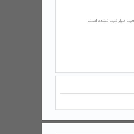
عیت مـزار ثـبت نـشده اسـت