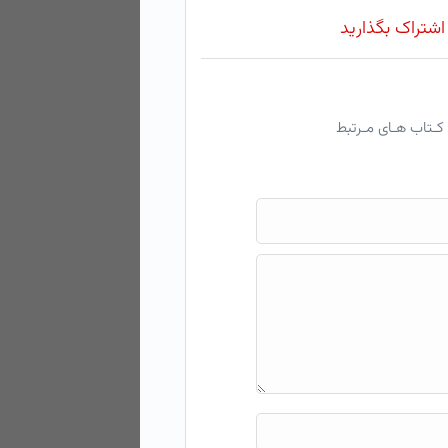
 اشتراک بگذارید
کـتاب هـای مـرتبط