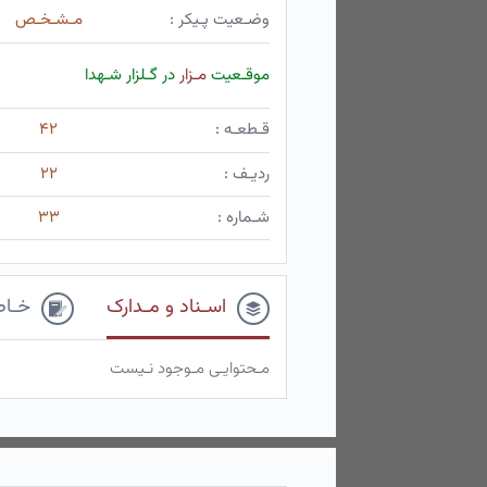
وضـعیت پـیکر :
مـشـخـص
موقـعیت
مـزار
در گـلزار شـهدا
قـطعـه :
۴۲
ردیـف :
۲۲
شـماره :
۳۳
اسـناد و مـدارک
خـاط
مـحتوایـی مـوجود نـیست