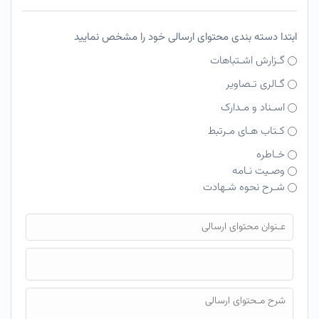
ابتدا دسته بندی محتوای ارسالی خود را مشخص نمایید
گـزارش اشـتباهات
گـالری تـصاویر
اسـناد و مـدارک
کـتاب هـای مـرتبط
خـاطره
وصـیت نـامه
شـرح نحوه شـهادت
فایل محتوای ارسالی