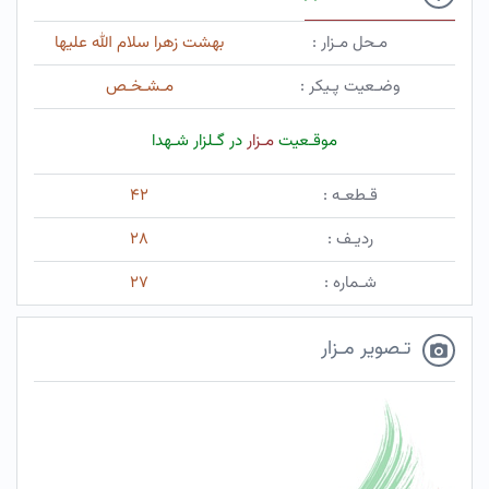
مـحل مـزار :
بهشت زهرا سلام الله علیها
وضـعیت پـیکر :
مـشـخـص
موقـعیت
مـزار
در گـلزار شـهدا
قـطعـه :
۴۲
ردیـف :
۲۸
شـماره :
۲۷
تـصویر مـزار