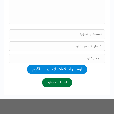
ارسـال اطـلاعات از طـریق تـلگرام
ارسـال مـحتوا