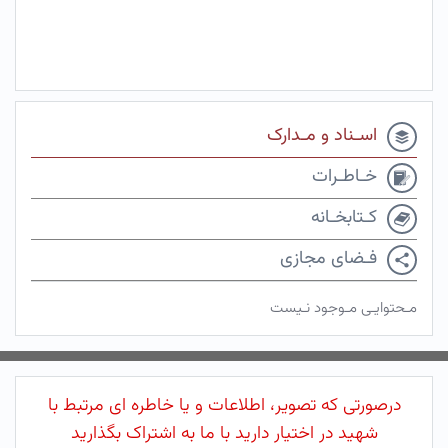
اسـناد و مـدارک
خـاطـرات
کـتابخـانه
فـضای مجازی
مـحتوایـی مـوجود نـیست
درصورتی که تصویر، اطلاعات و یا خاطره ای مرتبط با
شهید در اختیار دارید با ما به اشتراک بگذارید