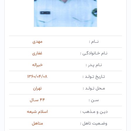
نــام :
مهدی
نـام خـانوادگـی :
غفاری
نـام پـدر :
خیراله
تـاریخ تـولـد :
۱۳۶۰/۰۴/۰۸
مـحل تـولـد :
تهران
سـن :
۴۴ سـال
دیـن و مـذهب :
اسلام شیعه
وضـعیت تاهل :
متاهل