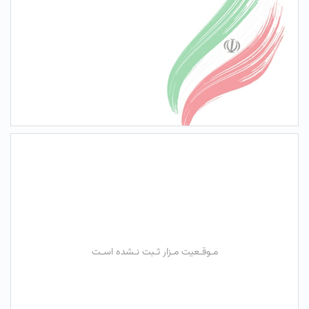
مـوقـعیت مـزار ثـبت نـشده اسـت