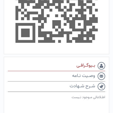
بـیوگـرافـی
وصـیت نـامه
شـرح شـهادت
اطـلاعاتی مـوجود نـیست