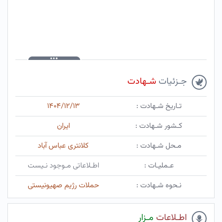
جـزئیات
شـهادت
تـاریخ شـهادت :
۱۴۰۴/۱۲/۱۳
کـشور شـهادت :
ایران
مـحل شـهادت :
کلانتری عباس آباد
عـملیـات :
اطـلاعاتی مـوجود نـیست
نـحوه شـهادت :
حملات رژیم صهیونیستی
اطـلاعات
مـزار